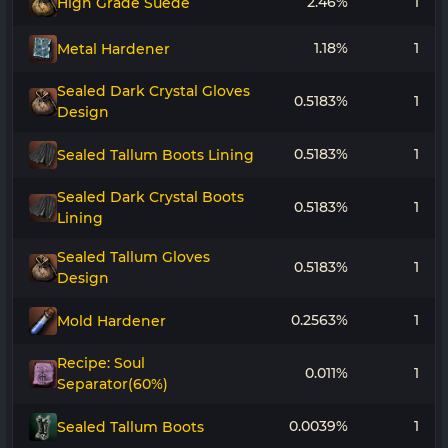
2.46%
1
High Grade Suede
1.18%
1
Metal Hardener
Sealed Dark Crystal Gloves
0.5183%
1
Design
0.5183%
1
Sealed Tallum Boots Lining
Sealed Dark Crystal Boots
0.5183%
1
Lining
Sealed Tallum Gloves
0.5183%
1
Design
0.2563%
1
Mold Hardener
Recipe: Soul
0.011%
1
Separator(60%)
0.0039%
1
Sealed Tallum Boots