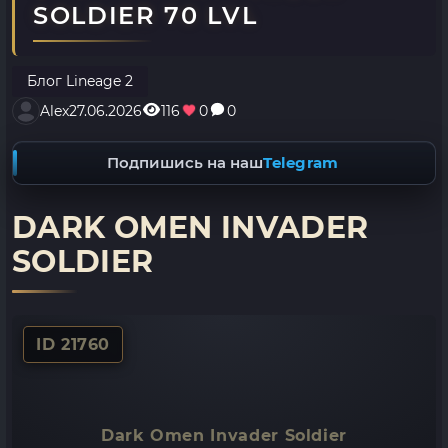
SOLDIER 70 LVL
Блог Lineage 2
Alex
27.06.2026
116
0
0
Подпишись на наш
Telegram
DARK OMEN INVADER
SOLDIER
ID 21760
Dark Omen Invader Soldier