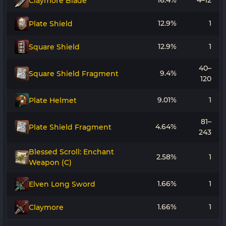
16.4%
4–12
Claymore Blade
12.9%
1
Plate Shield
12.9%
1
Square Shield
40–
9.4%
Square Shield Fragment
120
9.01%
1
Plate Helmet
81–
4.64%
Plate Shield Fragment
243
Blessed Scroll: Enchant
2.58%
1
Weapon (C)
1.66%
1
Elven Long Sword
1.66%
1
Claymore