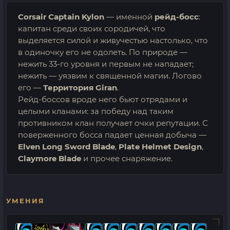
Corsair Captain Kylon
— именной
рейд-босс
:
капитан среди своих сородичей, что
выделяется силой и живучестью настолько, что
в одиночку его не одолеть. По природе —
нежить 33-го уровня и первым не нападает;
нежить — уязвим к священной магии. Логово
его —
Территория Giran
.
Рейд-боссов вроде него бьют отрядами и
целыми кланами: за победу над таким
противником клан получает очки репутации. С
поверженного босса падает ценная добыча —
Elven Long Sword Blade
,
Plate Helmet Design
,
Claymore Blade
и прочее снаряжение.
УМЕНИЯ