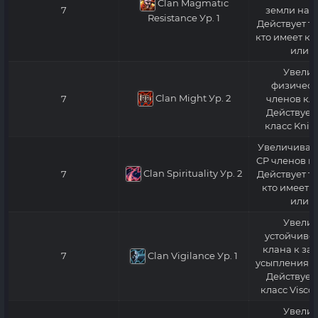
Clan Magmatic
7
земли на 3
Resistance
Ур. 1
Действует то
кто имеет кл
или в
Увелич
физическ
Clan Might
Ур. 2
7
членов кла
Действует 
класс Knig
Увеличивае
CP членов кл
Clan Spirituality
Ур. 2
7
Действует то
кто имеет к
или в
Увелич
устойчивос
клана к за
Clan Vigilance
Ур. 1
7
усыпления на
Действует 
класс Visco
Увелич