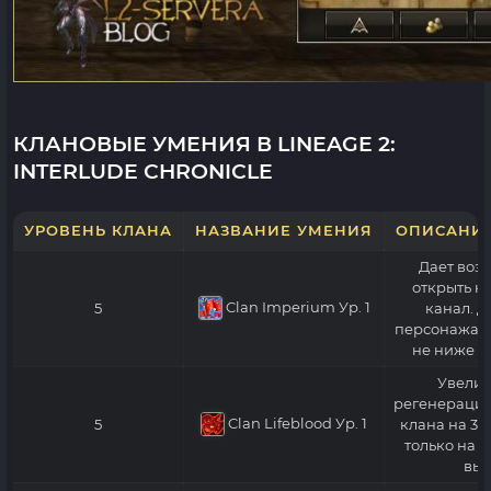
КЛАНОВЫЕ УМЕНИЯ В LINEAGE 2:
INTERLUDE CHRONICLE
УРОВЕНЬ КЛАНА
НАЗВАНИЕ УМЕНИЯ
ОПИСАНИ
Дает воз
открыть к
Clan Imperium
Ур. 1
5
канал. Д
персонажам,
не ниже Sa
Увелич
регенерацию
Clan Lifeblood
Ур. 1
5
клана на 3%
только на к
выш