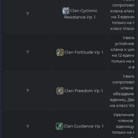
сопротивле
Clan Cyclonic
клана атакам
7
на 3 еденицы
Resistance
Ур. 1
только на те
класс Viscou
Увелич
устойчивос
клана к шок
Clan Fortitude
Ур. 1
7
на 12 едениц
только на кл
и вы
Увелич
сопротивле
клана к
Clan Freedom
Ур. 1
7
обездвижив
едениц. Дейс
на класс Visc
Увеличивае
членов кл
Clan Guidance
Ур. 1
7
еденицу. 
только на кл