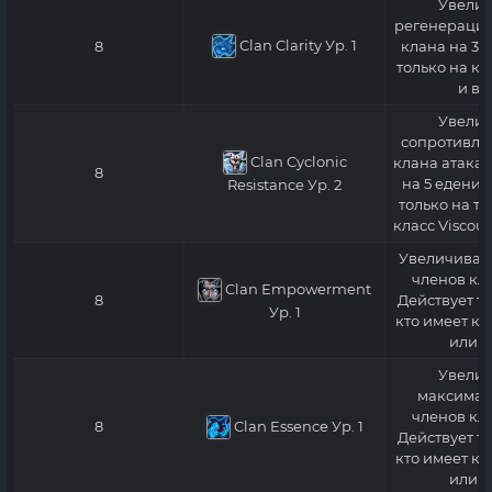
Увелич
регенерацию
Clan Clarity
Ур. 1
8
клана на 3%
только на кл
и вы
Увелич
сопротивле
Clan Cyclonic
клана атакам
8
на 5 едениц
Resistance
Ур. 2
только на те
класс Viscou
Увеличивает
членов кла
Clan Empowerment
8
Действует то
Ур. 1
кто имеет кл
или в
Увелич
максимал
членов кла
Clan Essence
Ур. 1
8
Действует то
кто имеет кл
или в