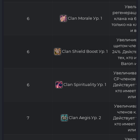
Увелич
регенерацию
Clan Morale
Ур. 1
6
клана на 6%
только на кл
и вы
Увеличива
щитом члено
Clan Shield Boost
Ур. 1
6
24%. Действу
тех, кто и
Baron ил
Увеличивае
CP членов к
Clan Spirituality
Ур. 1
6
Действует то
кто имеет к
или в
Увеличивает
членов кла
Clan Aegis
Ур. 2
7
Действует то
кто имеет к
или в
Увелич