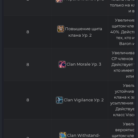
только на кл
и вы
Увеличива
щитом члено
Повышение щита
8
40%. Действу
клана Ур. 2
тех, кто и
Baron ил
Увеличивае
CP членов кл
Clan Morale
Ур. 3
8
Действует то
кто имеет к
или в
Увелич
устойчивос
клана к за
Clan Vigilance
Ур. 2
8
усыпления на
Действует 
класс Visco
Увелич
вероятнос
Clan Withstand-
щитом члено