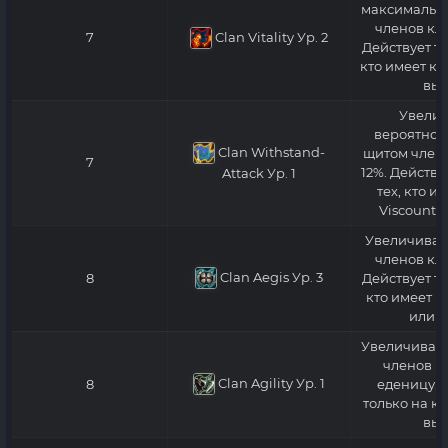
максимально
членов кла
Clan Vitality
Ур. 2
7
Действует то
кто имеет кл
выш
Увелич
вероятнос
Clan Withstand-
щитом члено
7
12%. Действу
Attack
Ур. 1
тех, кто и
Viscount 
Увеличивает
членов кла
Clan Aegis
Ур. 3
8
Действует то
кто имеет к
или в
Увеличивает
членов кл
Clan Agility
Ур. 1
8
еденицу. 
только на кл
выш