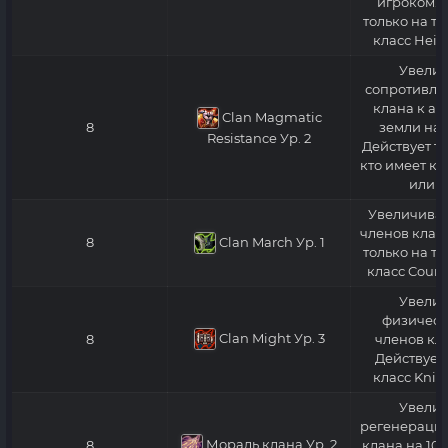
игроком. 
только на те
класс Heir
Увелич
сопротивле
клана к ат
Clan Magmatic
8
земли на 
Resistance
Ур. 2
Действует то
кто имеет кл
или в
Увеличивае
членов клана
Clan March
Ур. 1
8
только на те
класс Count
Увелич
физическ
Clan Might
Ур. 3
8
членов кла
Действует 
класс Knig
Увелич
регенерацию
Мораль клана Ур. 2
8
клана на 10%