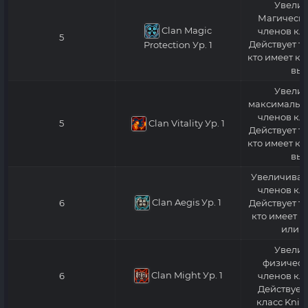
Увелич
Магическу
Clan Magic
членов кла
5
Действует то
Protection
Ур. 1
кто имеет кл
выш
Увелич
максимально
членов кла
Clan Vitality
Ур. 1
5
Действует то
кто имеет кл
выш
Увеличивает
членов кла
Clan Aegis
Ур. 1
6
Действует то
кто имеет к
или в
Увелич
физическ
Clan Might
Ур. 1
6
членов кла
Действует 
класс Knig