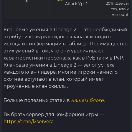
8
20%. Действу
Attack
Ур. 2
тех, кто и
Viscount 
Клановые умения в Lineage 2 — это необходимый
атрибут и козырь каждого клана, как видите,
исходя из информации в таблице. Преимущество
этих умений в том, что они увеличивают
характеристики персонажа как в PvE так и в PvP.
Клановые умения в Lineage 2 — залог успеха
каждого клан лидера, многие игроки намного
охотнее вступают в клан, который имеет
проученные клан скиллы.
Больше полезных статей в
нашем блоге.
Выбрать сервер для комфорной игры —
https://t.me/l2servera