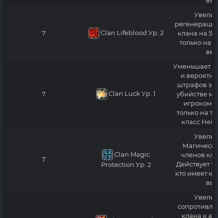
выш
Увелич
регенерацию
Clan Lifeblood
Ур. 2
7
клана на 5%
только на к
выш
Уменьшает п
и вероятно
штрафов за 
Clan Luck
Ур. 1
7
убийстве мо
игроком. 
только на те
класс Heir
Увелич
Магическу
Clan Magic
членов кла
7
Действует то
Protection
Ур. 2
кто имеет кл
выш
Увелич
сопротивле
клана к ат