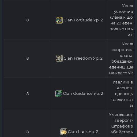
Увелич
устойчивос
клана к шок
Clan Fortitude
Ур. 2
8
на 20 едениц
только на кл
и вы
Увелич
сопротивле
клана к
Clan Freedom
Ур. 2
8
обездвижив
едениц. Дейс
на класс Visc
Увеличивае
членов кл
Clan Guidance
Ур. 2
8
еденицы. 
только на кл
выш
Уменьшает п
и вероятно
штрафов за 
Clan Luck
Ур. 2
8
убийстве мо