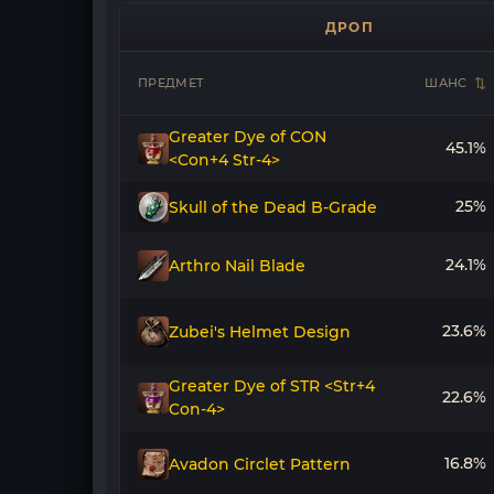
ДРОП
ПРЕДМЕТ
ШАНС
Greater Dye of CON
45.1%
<Con+4 Str-4>
25%
Skull of the Dead B-Grade
24.1%
Arthro Nail Blade
23.6%
Zubei's Helmet Design
Greater Dye of STR <Str+4
22.6%
Con-4>
16.8%
Avadon Circlet Pattern