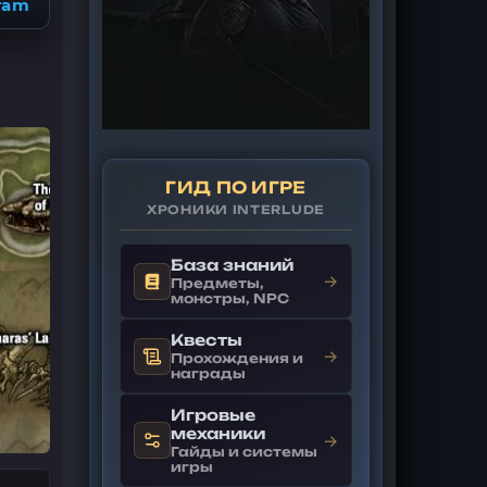
ram
ГИД ПО ИГРЕ
ХРОНИКИ INTERLUDE
База знаний
→
Предметы,
монстры, NPC
Квесты
→
Прохождения и
награды
Игровые
механики
→
Гайды и системы
игры