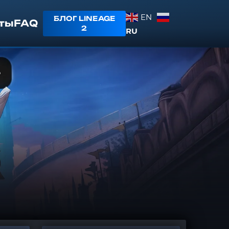
EN
БЛОГ LINEAGE
ты
FAQ
2
RU