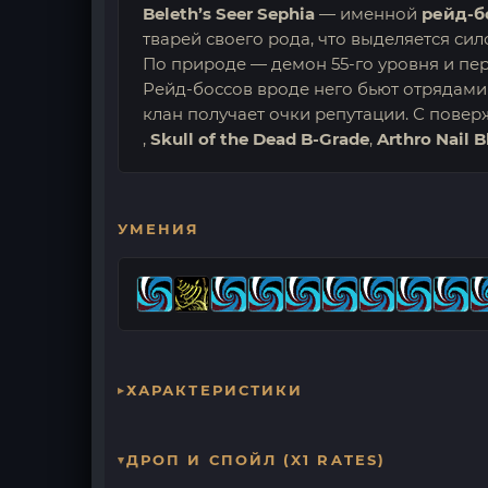
Beleth’s Seer Sephia
— именной
рейд-б
тварей своего рода, что выделяется сил
По природе — демон 55-го уровня и пе
Рейд-боссов вроде него бьют отрядами
клан получает очки репутации. С пове
,
Skull of the Dead B-Grade
,
Arthro Nail B
УМЕНИЯ
ХАРАКТЕРИСТИКИ
ДРОП И СПОЙЛ (X1 RATES)