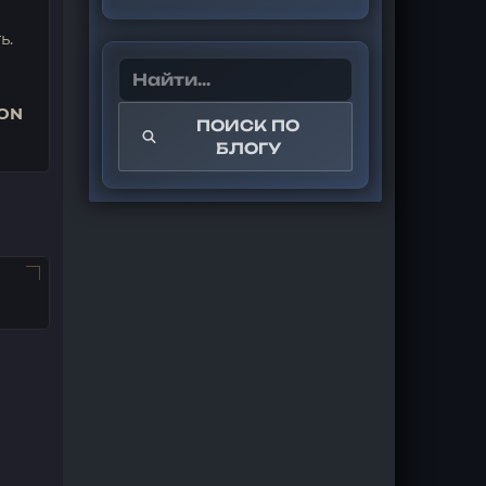
ь.
CON
ПОИСК ПО
БЛОГУ