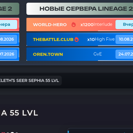
E 2
НОВЫЕ СЕРВЕРА LINEAGE 2
WORLD-HERO
x1200
чера
Interlude
Вче
THEBATTLE.CLUB
x10
08.2026
High Five
10.08.
OREN.TOWN
07.2026
GvE
24.07.
LETH’S SEER SEPHIA 55 LVL
A 55 LVL