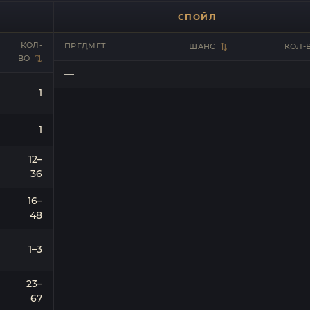
СПОЙЛ
КОЛ-
ПРЕДМЕТ
ШАНС
КОЛ-
ВО
—
1
1
12–
36
16–
48
1–3
23–
67