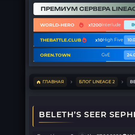
ПРЕМИУМ СЕРВЕРА LINEAG
WORLD-HERO
x1200
Interlude
В
THEBATTLE.CLUB
x10
High Five
10.
OREN.TOWN
GvE
24.
ГЛАВНАЯ
БЛОГ LINEAGE 2
BE
BELETH’S SEER SEPHI