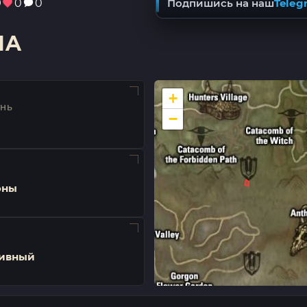
9
0
0
Подпишись на наш
Teleg
IA
+
ЕНЬ
−
оны
ивный