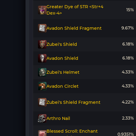
Greater Dye of STR <Str+4
15%
Dex-4>
9.67%
Avadon Shield Fragment
6.18%
Zubei's Shield
6.18%
Avadon Shield
4.33%
Zubei's Helmet
4.33%
Avadon Circlet
4.22%
Zubei's Shield Fragment
2.33%
Arthro Nail
Blessed Scroll: Enchant
0.9351%