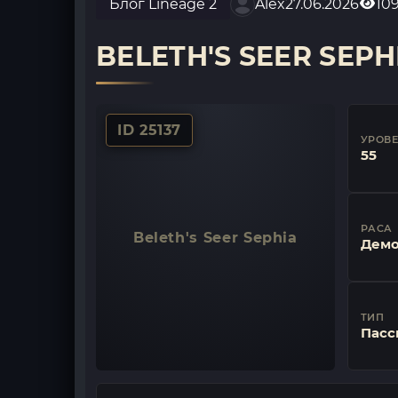
Блог Lineage 2
Alex
27.06.2026
10
BELETH'S SEER SEPH
ID 25137
УРОВ
55
РАСА
Beleth's Seer Sephia
Дем
ТИП
Пасс