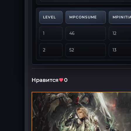
LEVEL
MPCONSUME
MPINIT
1
46
12
2
52
13
Нравится
0