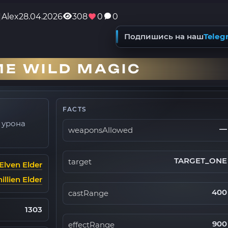
Alex
28.04.2026
308
0
0
Подпишись на наш
Teleg
Е WILD MAGIC
FACTS
 урона
—
weaponsAllowed
TARGET_ONE
target
Elven Elder
illien Elder
400
castRange
1303
900
effectRange