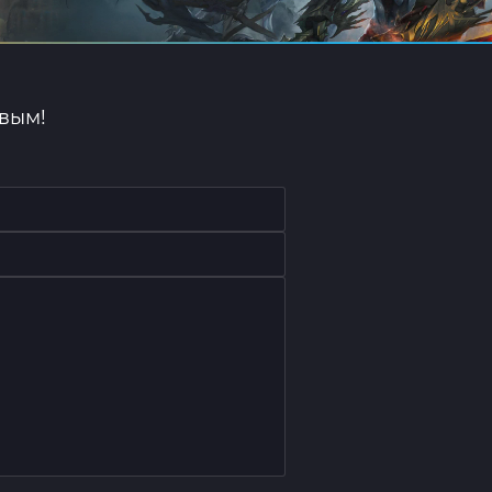
рвым!