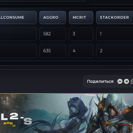
IALCONSUME
AGGRO
MCRIT
STACKORDER
582
3
1
635
4
2
Поделиться