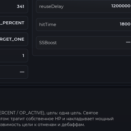
1200000
341
reuseDelay
_PERCENT
1800
hitTime
RGET_ONE
—
SSBoost
1
—
ERCENT / OP_ACTIVE), цель: одна цель. Святое
ом: тратит собственное HP и накладывает мощный
звимость цели к отменам и дебаффам.