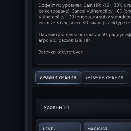
Эффект по уровням: Gain HP: ×1.3 (+30% к
фиксировано). Cancel Vulnerability: −60 (о
Vulnerability: −30 (операция sub к stat=d
каждые 3 сек, всего 40 тиков (stackType tou
Параметры: дальность каста 40, радиус эф
агро 810, расход 1216 HP.
Заточка: отсутствует.
УРОВНИ УМЕНИЯ
ЗАТОЧКА УМЕНИЯ
LEVEL
MAGICLVL