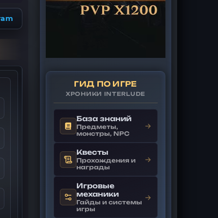
ram
ГИД ПО ИГРЕ
ХРОНИКИ INTERLUDE
База знаний
→
Предметы,
монстры, NPC
Квесты
→
Прохождения и
награды
Игровые
механики
→
Гайды и системы
игры