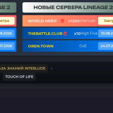
E 2
НОВЫЕ СЕРВЕРА LINEAGE 2
WORLD-HERO
x1200
автра
Interlude
Завт
THEBATTLE.CLUB
x10
08.2026
High Five
10.08.
OREN.TOWN
07.2026
GvE
24.07.
АЗА ЗНАНИЙ INTERLUDE
TOUCH OF LIFE