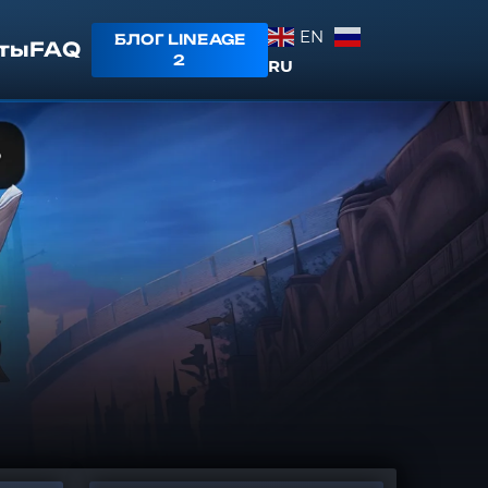
EN
БЛОГ LINEAGE
ты
FAQ
2
RU