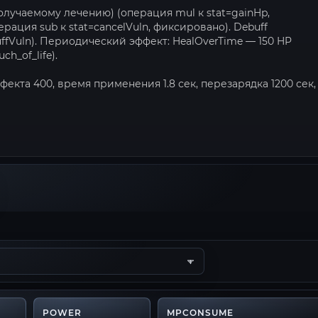
 получаемому лечению) (операция mul к stat=gainHp,
перация sub к stat=cancelVuln, фиксировано). Debuff
ebuffVuln). Периодический эффект: HealOverTime — 150 HP
ch_of_life).
фекта 400, время применения 1.8 сек, перезарядка 1200 сек,
POWER
MPCONSUME