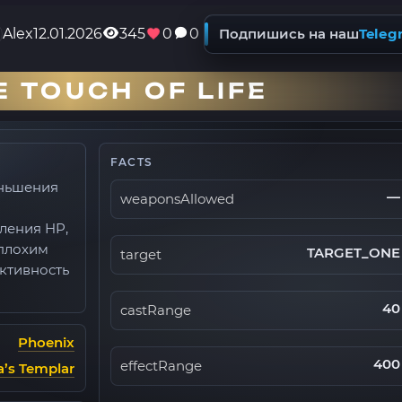
Alex
12.01.2026
345
0
0
Подпишись на наш
Teleg
 TOUCH OF LIFE
FACTS
еньшения
—
weaponsAllowed
ления HP,
 плохим
TARGET_ONE
target
ктивность
40
castRange
Phoenix
400
effectRange
a’s Templar