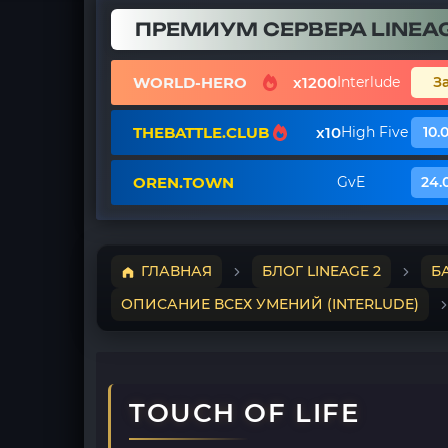
ПРЕМИУМ СЕРВЕРА LINEAG
WORLD-HERO
x1200
Interlude
З
THEBATTLE.CLUB
x10
High Five
10.
OREN.TOWN
GvE
24.
ГЛАВНАЯ
БЛОГ LINEAGE 2
Б
ОПИСАНИЕ ВСЕХ УМЕНИЙ (INTERLUDE)
TOUCH OF LIFE