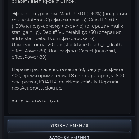
срабатывает эффект Cancel.
Эффект по уровням: Max CP: ×0.1 (−90%) (операция
mul к stat=maxCp, фиксировано). Gain HP: ×0.7
(−30% к получаемому лечению) (операция mul к
stat=gainHp). Debuff Vulnerability: +30 (операция
add к stat=debuffVuln, фиксировано).
Длительность: 120 сек (stackType touch_of_death,
effectPower 80). Доп. эффект: Cancel (noicon=1,
effectPower 80).
Параметры: дальность каста 40, радиус эффекта
400, время применения 1.8 сек, перезарядка 600
сек, расход 1004 HP, maxNegated=5, lvlDepend=1,
nextActionAttack=true.
Заточка: отсутствует.
УРОВНИ УМЕНИЯ
ЗАТОЧКА УМЕНИЯ