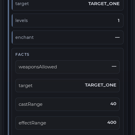
TARGET_ONE
target
1
levels
—
enchant
FACTS
—
weaponsAllowed
TARGET_ONE
target
40
castRange
400
effectRange