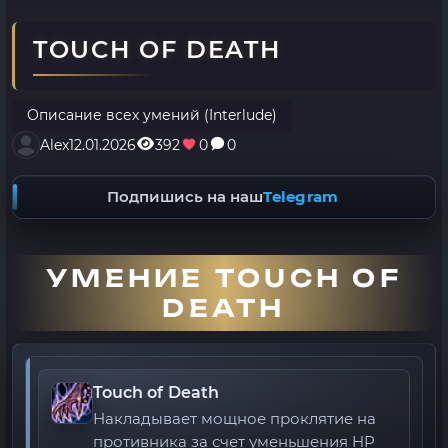
TOUCH OF DEATH
Описание всех умений (Interlude)
Alex
12.01.2026
392
0
0
Подпишись на наш
Telegram
УМЕНИЕ TOUCH OF
DEATH
Touch of Death
Накладывает мощное проклятие на
противника за счет уменьшения HP