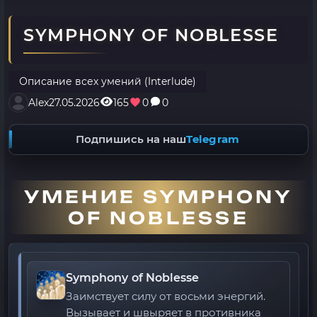
SYMPHONY OF NOBLESSE
Описание всех умений (Interlude)
Alex
27.05.2026
165
0
0
Подпишись на наш
Telegram
УМЕНИЕ SYMPHONY
OF NOBLESSE
Symphony of Noblesse
Заимствует силу от восьми энергий.
Вызывает и швыряет в противника