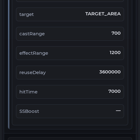
TARGET_AREA
target
700
castRange
1200
effectRange
3600000
reuseDelay
7000
hitTime
—
SSBoost