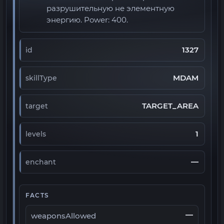
разрушительную не элементную
энергию. Power: 400.
1327
id
MDAM
skillType
TARGET_AREA
target
1
levels
—
enchant
FACTS
—
weaponsAllowed