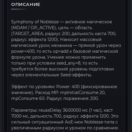
ОПИСАНИЕ
Symphony of Noblesse — активное магическое
(MDAM / OP_ACTIVE), цель — область
(TARGET_AREA, радиус 200, дальность каста 700,
радиус эффекта 1200). Наносит массовый
магический урон; механика — прямой урон через
power=400, то есть op=add к базовой магической
формуле урона. Умение можно применить
только при условии seed_any=8, то есть
требуется более высокий уровень подготовки
через элементальные Seed-эффекты.
Эффект по уровням: Power: 400 (фиксированное
значение). Расход MP: mpInitialConsume 20,
mpConsume 60. Радиус поражения: 200.
Параметры: reuseDelay 3600000 мс (1 час), каст
7000 мс, дальность 700, радиус эффекта 1200. Это
сильный ситуационный AoE-нюк Noblesse-типа с
увеличенным радиусом и уроном по сравнению