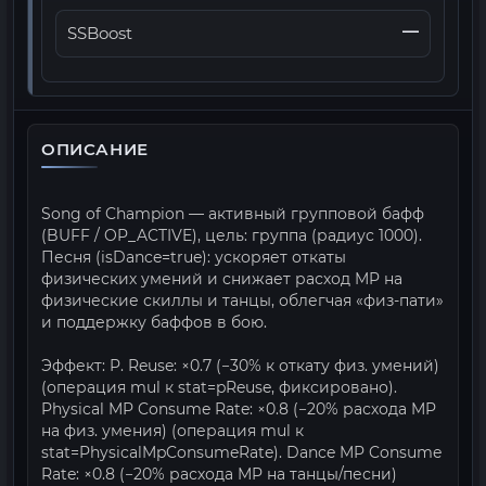
—
SSBoost
ОПИСАНИЕ
Song of Champion — активный групповой бафф
(BUFF / OP_ACTIVE), цель: группа (радиус 1000).
Песня (isDance=true): ускоряет откаты
физических умений и снижает расход MP на
физические скиллы и танцы, облегчая «физ-пати»
и поддержку баффов в бою.
Эффект: P. Reuse: ×0.7 (−30% к откату физ. умений)
(операция mul к stat=pReuse, фиксировано).
Physical MP Consume Rate: ×0.8 (−20% расхода MP
на физ. умения) (операция mul к
stat=PhysicalMpConsumeRate). Dance MP Consume
Rate: ×0.8 (−20% расхода MP на танцы/песни)