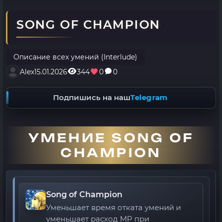
SONG OF CHAMPION
Описание всех умений (Interlude)
Alex
15.01.2026
344
0
0
Подпишись на наш
Telegram
УМЕНИЕ SONG OF
CHAMPION
Song of Champion
Уменьшает время отката умений и
уменьшает расход MP при