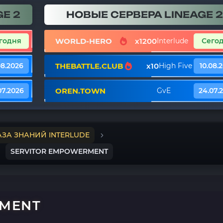
E 2
НОВЫЕ СЕРВЕРА LINEAGE 2
WORLD-HERO
x1200
годня
Interlude
Сего
THEBATTLE.CLUB
x10
08.2026
High Five
10.08.
OREN.TOWN
07.2026
GvE
24.07.
АЗА ЗНАНИЙ INTERLUDE
SERVITOR EMPOWERMENT
RMENT