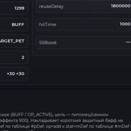
1800000
reuseDelay
1299
1000
BUFF
hitTime
ARGET_PET
—
SSBoost
2
+30 +30
ское (BUFF / OP_ACTIVE), цель — питомец/саммон
с эффекта 900). Накладывает короткий защитный бафф на
pDef по таблице #pDef, op=add к stat=mDef по таблице #mDef