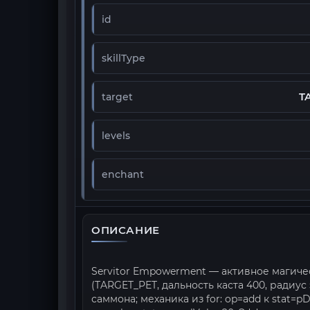
id
skillType
T
target
levels
enchant
ОПИСАНИЕ
Servitor Empowerment — активное магиче
(TARGET_PET, дальность каста 400, радиу
саммона; механика из for: op=add к stat=