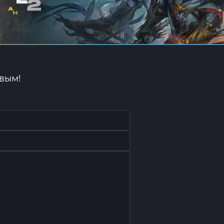
рвым!