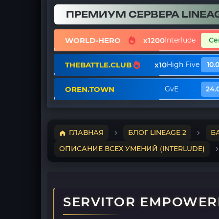
ПРЕМИУМ СЕРВЕРА LINEAG
WORLD-HERO
x1200
Interlude
Се
THEBATTLE.CLUB
x10
High Five
10.
OREN.TOWN
GvE
24.
ГЛАВНАЯ
БЛОГ LINEAGE 2
Б
ОПИСАНИЕ ВСЕХ УМЕНИЙ (INTERLUDE)
SERVITOR EMPOWE