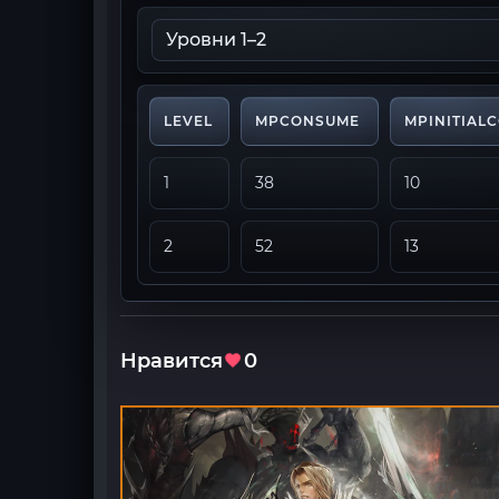
LEVEL
MPCONSUME
MPINITIAL
1
38
10
2
52
13
Нравится
0