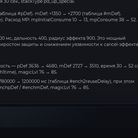
 30 сек., stackType pd_up_special.
таблица #pDef). mDef: +1350 → +2700 (таблица #mDef).
). Расход MP: mpInitialConsume 10 → 13, mpConsume 38 → 52.
000 мс, дальность 400, радиус эффекта 900. Это мощный
иростом защиты и снижением уязвимости к cancel-эффекта
ость — pDef 3636 → 4680, mDef 2727 → 3510, время 30 → 52 с
1time), magicLvl 76 → 85.
1780000 → 1200000 мс (таблица #ench2reuseDelay), при этом
chpDef / #enchmDef, magicLvl 76 → 85.