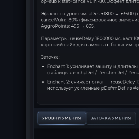
op=sub к stat=cancelVuln -80. Эффект длится
Эффект по уровням: pDef: +1800 → +3600 (
cancelVuln: -80% (фиксированное значение
AggroPoints: 495 → 635.
Параметры: reuseDelay 1800000 мс, каст 1
короткий сейв для саммона с большим пр
Заточка:
Enchant 1: усиливает защиту и длительн
(таблицы #enchpDef / #enchmDef / #ench
Enchant 2: снижает откат — reuseDelay 
использует усиленные pDef/mDef из #en
УРОВНИ УМЕНИЯ
ЗАТОЧКА УМЕНИЯ