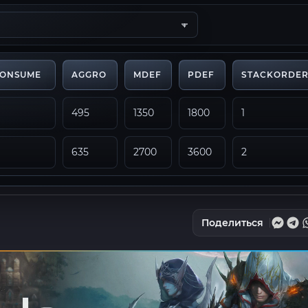
CONSUME
AGGRO
MDEF
PDEF
STACKORDE
495
1350
1800
1
635
2700
3600
2
Поделиться