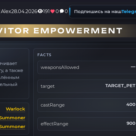
Alex
28.04.2026
191
0
0
Подпишись на наш
Teleg
VITOR EMPOWERMENT
FACTS
ичивает
—
weaponsAllowed
, а также
далённым
тельный
TARGET_PET
target
400
castRange
Warlock
 Summoner
900
effectRange
 Summoner