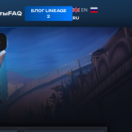
EN
БЛОГ LINEAGE
ты
FAQ
2
RU