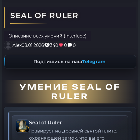
SEAL OF RULER
Описание всех умений (Interlude)
Alex
08.01.2026
340
0
0
Подпишись на наш
Telegram
УМЕНИЕ SEAL OF
RULER
Seal of Ruler
Гравирует на древней святой плите,
охраняющей замок, что вы его