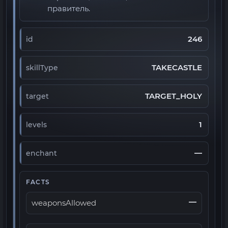
правитель.
246
id
TAKECASTLE
skillType
TARGET_HOLY
target
1
levels
—
enchant
FACTS
—
weaponsAllowed