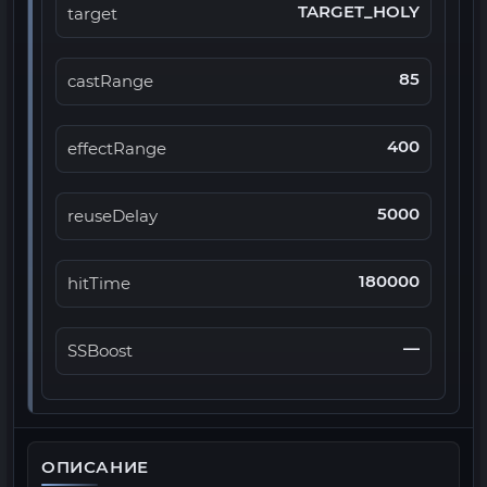
TARGET_HOLY
target
85
castRange
400
effectRange
5000
reuseDelay
180000
hitTime
—
SSBoost
ОПИСАНИЕ