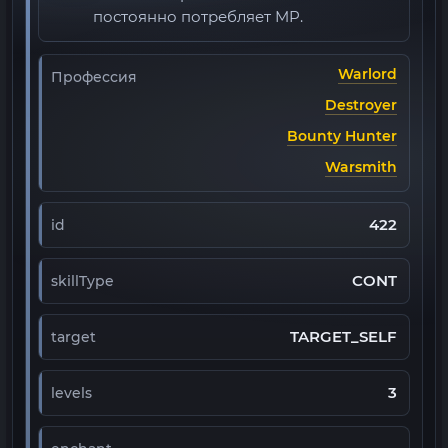
постоянно потребляет MP.
Warlord
Профессия
Destroyer
Bounty Hunter
Warsmith
422
id
CONT
skillType
TARGET_SELF
target
3
levels