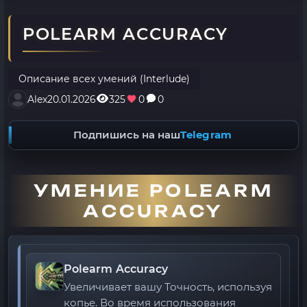
POLEARM ACCURACY
Описание всех умений (Interlude)
Alex
20.01.2026
325
0
0
Подпишись на наш
Telegram
УМЕНИЕ POLEARM
ACCURACY
Polearm Accuracy
Увеличивает вашу Точность, используя
копье. Во время использования