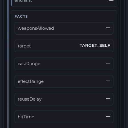
—
enchant
FACTS
—
weaponsAllowed
TARGET_SELF
target
—
castRange
—
effectRange
—
reuseDelay
—
hitTime