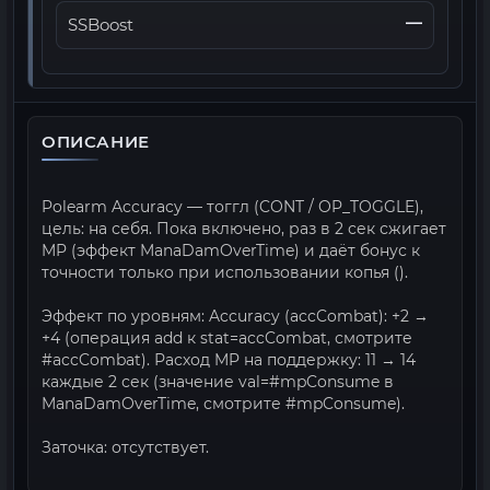
—
SSBoost
ОПИСАНИЕ
Polearm Accuracy — тоггл (CONT / OP_TOGGLE),
цель: на себя. Пока включено, раз в 2 сек сжигает
MP (эффект ManaDamOverTime) и даёт бонус к
точности только при использовании копья ().
Эффект по уровням: Accuracy (accCombat): +2 →
+4 (операция add к stat=accCombat, смотрите
#accCombat). Расход MP на поддержку: 11 → 14
каждые 2 сек (значение val=#mpConsume в
ManaDamOverTime, смотрите #mpConsume).
Заточка: отсутствует.