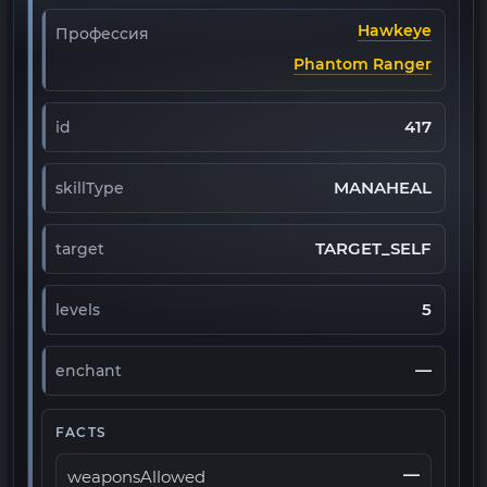
Hawkeye
Профессия
Phantom Ranger
417
id
MANAHEAL
skillType
TARGET_SELF
target
5
levels
—
enchant
FACTS
—
weaponsAllowed