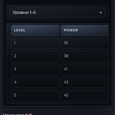
LEVEL
POWER
1
35
2
38
3
41
4
43
5
45