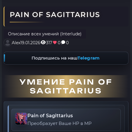
PAIN OF SAGITTARIUS
Описание всех умений (Interlude)
Alex
19.01.2026
317
0
0
Подпишись на наш
Telegram
УМЕНИЕ PAIN OF
SAGITTARIUS
Pain of Sagittarius
Преобразует Ваше HP в MP