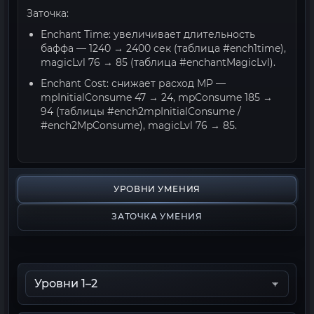
Заточка:
Enchant Time: увеличивает длительность
баффа — 1240 → 2400 сек (таблица #ench1time),
magicLvl 76 → 85 (таблица #enchantMagicLvl).
Enchant Cost: снижает расход MP —
mpInitialConsume 47 → 24, mpConsume 185 →
94 (таблицы #ench2mpInitialConsume /
#ench2MpConsume), magicLvl 76 → 85.
УРОВНИ УМЕНИЯ
ЗАТОЧКА УМЕНИЯ