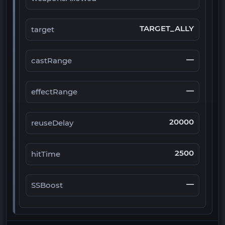
TARGET_ALLY
target
—
castRange
—
effectRange
20000
reuseDelay
2500
hitTime
—
SSBoost