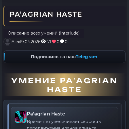
PA’AGRIAN HASTE
Описание всех умений (Interlude)
Alex
19.04.2026
171
0
0
Подпишись на наш
Telegram
УМЕНИЕ PA’AGRIAN
HASTE
Pa’agrian Haste
Временно увеличивает скорость
передвижения членов альянса.