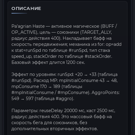
ОПИСАНИЕ
Pa’agrian Haste — активное магическое (BUFF /
OP_ACTIVE), цель — союзники (TARGET_ALLY,
радиус действия 400). Накладывает бафф на
скорость передвижения; механика из for: op=add
к stat=runSpd по таблице #runSpd, тип стака
speed_up, stackOrder по таблице #stackOrder.
Базовый эффект длится 1200 сек.
Эффект по уровням: runSpd: +20 → +33 (таблица
#runSpd). Расход MP: mpInitialConsume 43 → 48,
mpConsume 170 → 189 (таблицы
#mpInitialConsume / #mpConsume). AggroPoints:
549 → 597 (таблица #aggro).
Параметры: reuseDelay 20000 мс, каст 2500 мс,
радиус действия 400. Это массовый бафф на
скорость бега для союзников, без
дополнительных вторичных эффектов.