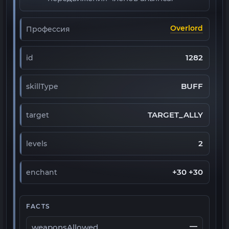
Overlord
Профессия
1282
id
BUFF
skillType
TARGET_ALLY
target
2
levels
+30 +30
enchant
FACTS
—
weaponsAllowed