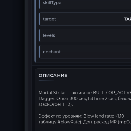
skillType
TA
target
levels
enchant
ОПИСАНИЕ
Mortal Strike — активное BUFF / OP_ACTI
Dagger. Откат 300 сек, hitTime 2 сек, базо
stackOrder 1→3).
Эффект по уровням: Blow land rate: ×1.10 →
таблицу #blowRate). Доп. расход MP (mpCo