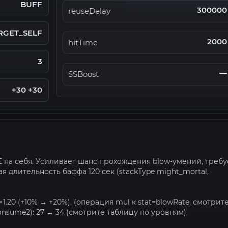
BUFF
300000
reuseDelay
RGET_SELF
2000
hitTime
3
—
SSBoost
+30 +30
VE на себя. Усиливает шанс прохождения blow-умений, требу
вая длительность баффа 120 сек (stackType might_mortal,
 ×1.20 (+10% → +20%), (операция mul к stat=blowRate, смотрит
nsume2): 27 → 34 (смотрите таблицу по уровням).