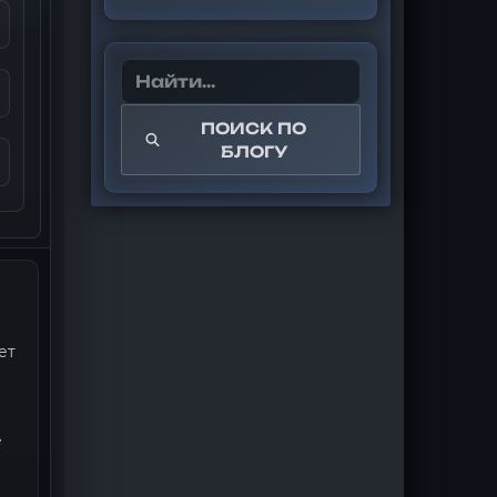
ПОИСК ПО
БЛОГУ
ет
е