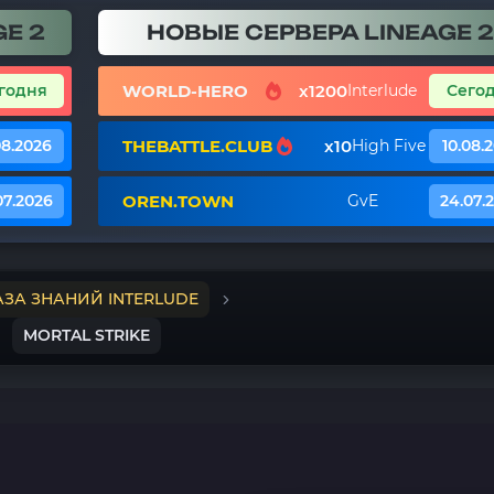
E 2
НОВЫЕ СЕРВЕРА LINEAGE 2
WORLD-HERO
x1200
годня
Interlude
Сего
THEBATTLE.CLUB
x10
08.2026
High Five
10.08.
OREN.TOWN
07.2026
GvE
24.07.
АЗА ЗНАНИЙ INTERLUDE
MORTAL STRIKE