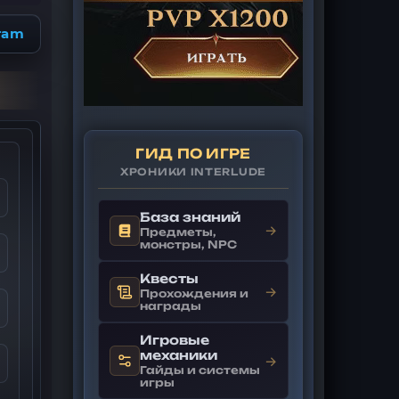
ram
ГИД ПО ИГРЕ
ХРОНИКИ INTERLUDE
База знаний
→
Предметы,
монстры, NPC
Квесты
→
Прохождения и
награды
Игровые
механики
→
Гайды и системы
игры