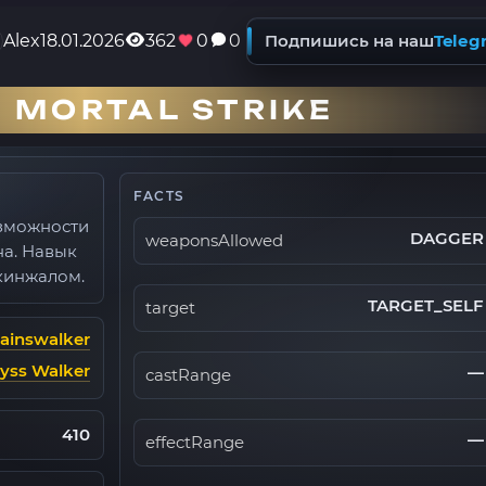
Alex
18.01.2026
362
0
0
Подпишись на наш
Teleg
 MORTAL STRIKE
FACTS
зможности
DAGGER
weaponsAllowed
на. Навык
 кинжалом.
TARGET_SELF
target
lainswalker
yss Walker
—
castRange
410
—
effectRange