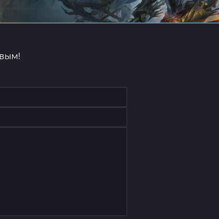
рвым!