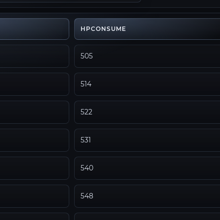
HPCONSUME
505
514
522
531
540
548