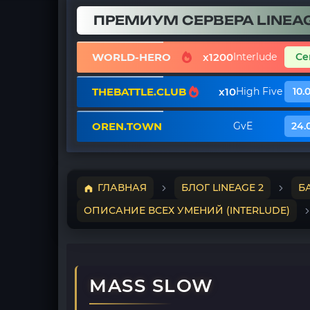
ПРЕМИУМ СЕРВЕРА LINEAG
WORLD-HERO
x1200
Interlude
Се
THEBATTLE.CLUB
x10
High Five
10.
OREN.TOWN
GvE
24.
ГЛАВНАЯ
БЛОГ LINEAGE 2
Б
ОПИСАНИЕ ВСЕХ УМЕНИЙ (INTERLUDE)
MASS SLOW