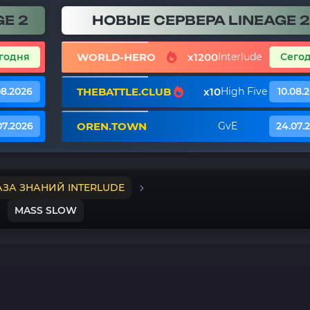
E 2
НОВЫЕ СЕРВЕРА LINEAGE 2
WORLD-HERO
x1200
годня
Interlude
Сего
THEBATTLE.CLUB
x10
08.2026
High Five
10.08.
OREN.TOWN
07.2026
GvE
24.07.
АЗА ЗНАНИЙ INTERLUDE
MASS SLOW