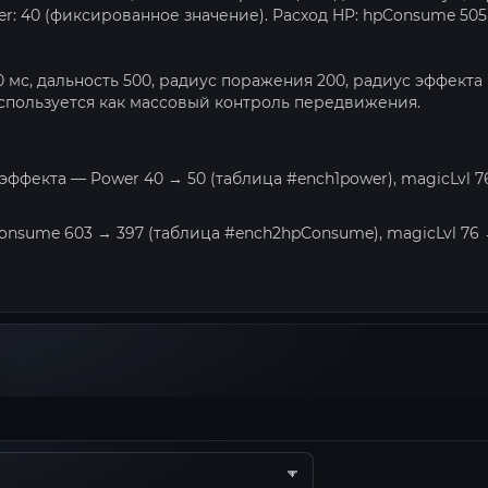
ower: 40 (фиксированное значение). Расход HP: hpConsume 50
0 мс, дальность 500, радиус поражения 200, радиус эффекта
используется как массовый контроль передвижения.
эффекта — Power 40 → 50 (таблица #ench1power), magicLvl 7
Consume 603 → 397 (таблица #ench2hpConsume), magicLvl 76