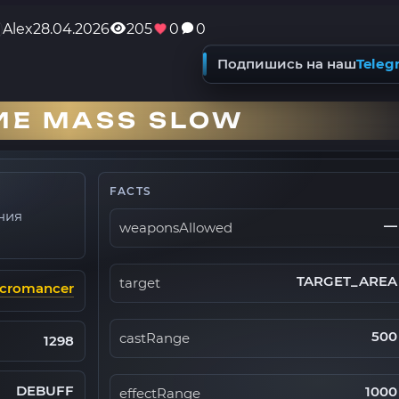
Alex
28.04.2026
205
0
0
Подпишись на наш
Teleg
ИЕ MASS SLOW
FACTS
ния
—
weaponsAllowed
TARGET_AREA
target
cromancer
500
castRange
1298
DEBUFF
1000
effectRange