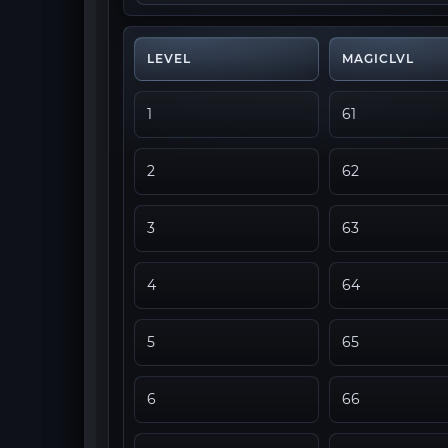
LEVEL
MAGICLVL
1
61
2
62
3
63
4
64
5
65
6
66