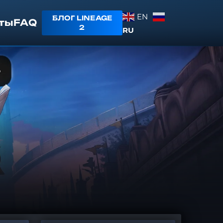
EN
БЛОГ LINEAGE
ты
FAQ
2
RU