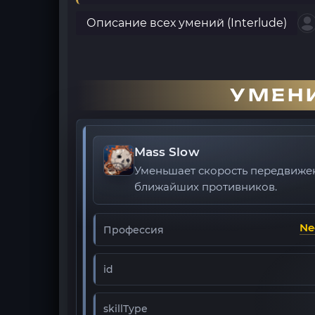
Описание всех умений (Interlude)
УМЕН
Mass Slow
Уменьшает скорость передвиже
ближайших противников.
Ne
Профессия
id
skillType