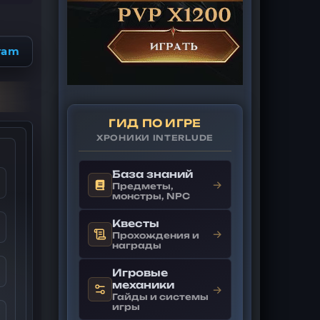
ram
ГИД ПО ИГРЕ
ХРОНИКИ INTERLUDE
База знаний
→
Предметы,
монстры, NPC
Квесты
→
Прохождения и
награды
Игровые
механики
→
Гайды и системы
игры