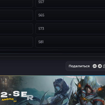
557
565
573
581
Поделиться