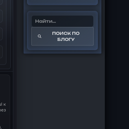
ПОИСК ПО
БЛОГУ
l к
рез
.