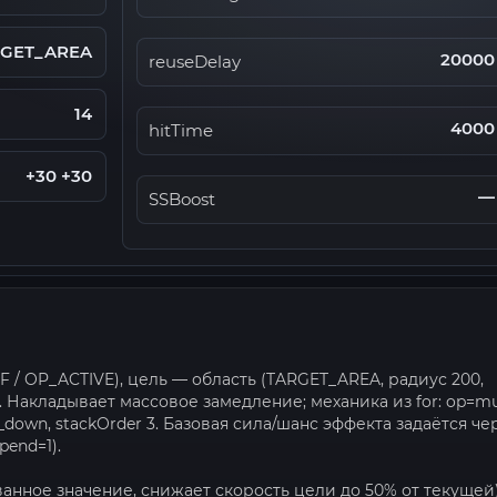
RGET_AREA
20000
reuseDelay
14
4000
hitTime
+30 +30
—
SSBoost
 / OP_ACTIVE), цель — область (TARGET_AREA, радиус 200,
). Накладывает массовое замедление; механика из for: op=mu
ed_down, stackOrder 3. Базовая сила/шанс эффекта задаётся че
pend=1).
ванное значение, снижает скорость цели до 50% от текущей)