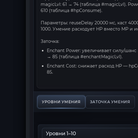
magicLvl: 61 → 74 (таблица #magicLvl). P
610 (таблица #hpConsume).
Параметры: reuseDelay 20000 мс, каст 400
1000. Умение расходует HP вместо MP и 
Заточка:
Enchant Power: увеличивает силу/шанс 
→ 85 (таблица #enchantMagicLvl).
Enchant Cost: снижает расход HP — hp
85.
УРОВНИ УМЕНИЯ
ЗАТОЧКА УМЕНИЯ