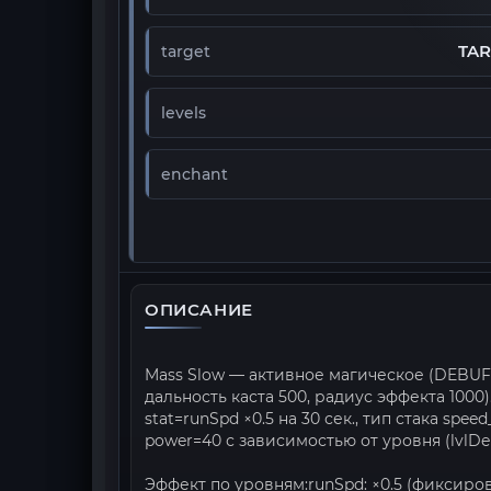
TA
target
levels
enchant
ОПИСАНИЕ
Mass Slow — активное магическое (DEBUFF
дальность каста 500, радиус эффекта 1000
stat=runSpd ×0.5 на 30 сек., тип стака spe
power=40 с зависимостью от уровня (lvlDe
Эффект по уровням:runSpd: ×0.5 (фиксиро