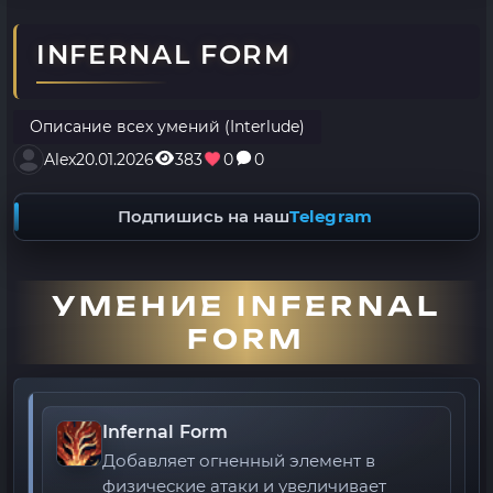
INFERNAL FORM
Описание всех умений (Interlude)
Alex
20.01.2026
383
0
0
Подпишись на наш
Telegram
УМЕНИЕ INFERNAL
FORM
Infernal Form
Добавляет огненный элемент в
физические атаки и увеличивает