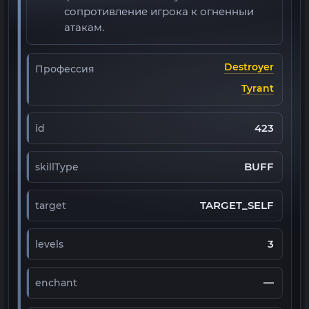
сопротивление игрока к огненныи
атакам.
Destroyer
Профессия
Tyrant
423
id
BUFF
skillType
TARGET_SELF
target
3
levels
—
enchant