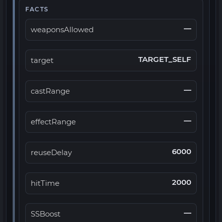
FACTS
—
weaponsAllowed
TARGET_SELF
target
—
castRange
—
effectRange
6000
reuseDelay
2000
hitTime
—
SSBoost