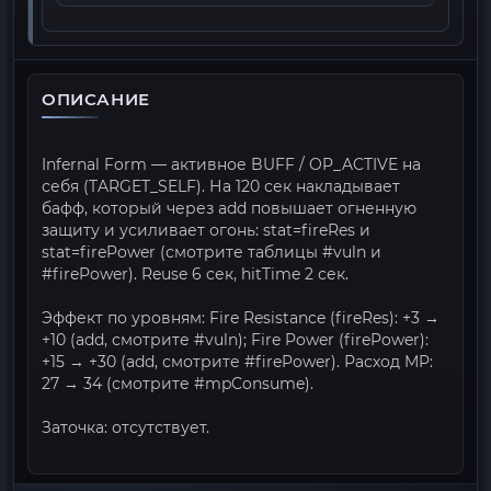
ОПИСАНИЕ
Infernal Form — активное BUFF / OP_ACTIVE на
себя (TARGET_SELF). На 120 сек накладывает
бафф, который через add повышает огненную
защиту и усиливает огонь: stat=fireRes и
stat=firePower (смотрите таблицы #vuln и
#firePower). Reuse 6 сек, hitTime 2 сек.
Эффект по уровням: Fire Resistance (fireRes): +3 →
+10 (add, смотрите #vuln); Fire Power (firePower):
+15 → +30 (add, смотрите #firePower). Расход MP:
27 → 34 (смотрите #mpConsume).
Заточка: отсутствует.