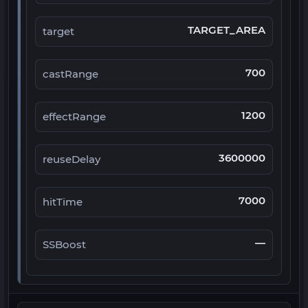
TARGET_AREA
target
700
castRange
1200
effectRange
3600000
reuseDelay
7000
hitTime
—
SSBoost