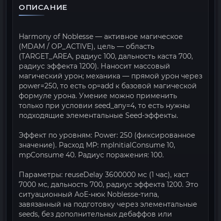
ОПИСАНИЕ
Harmony of Noblesse — активное магическое
(MDAM / OP_ACTIVE), цель — область
(TARGET_AREA, радиус 100, дальность каста 700,
радиус эффекта 1200). Наносит массовый
магический урон; механика — прямой урон через
power=250, то есть op=add к базовой магической
формуле урона. Умение можно применить
только при условии seed_any=4, то есть нужны
подходящие элементальные Seed-эффекты.
Эффект по уровням: Power: 250 (фиксированное
значение). Расход MP: mpInitialConsume 10,
mpConsume 40. Радиус поражения: 100.
Параметры: reuseDelay 3600000 мс (1 час), каст
7000 мс, дальность 700, радиус эффекта 1200. Это
ситуационный AoE-нюк Noblesse-типа,
завязанный на подготовку через элементальные
seeds, без дополнительных дебаффов или