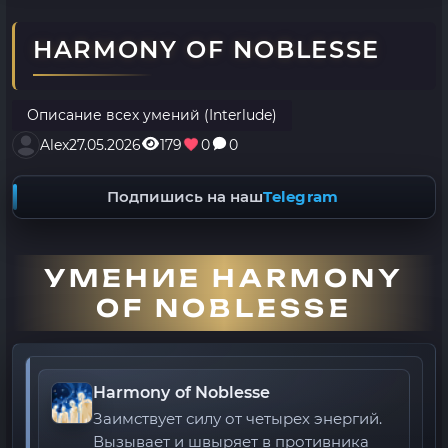
HARMONY OF NOBLESSE
Описание всех умений (Interlude)
Alex
27.05.2026
179
0
0
Подпишись на наш
Telegram
УМЕНИЕ HARMONY
OF NOBLESSE
Harmony of Noblesse
Заимствует силу от четырех энергий.
Вызывает и швыряет в противника