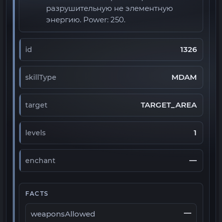
разрушительную не элементную
энергию. Power: 250.
1326
id
MDAM
skillType
TARGET_AREA
target
1
levels
—
enchant
FACTS
—
weaponsAllowed