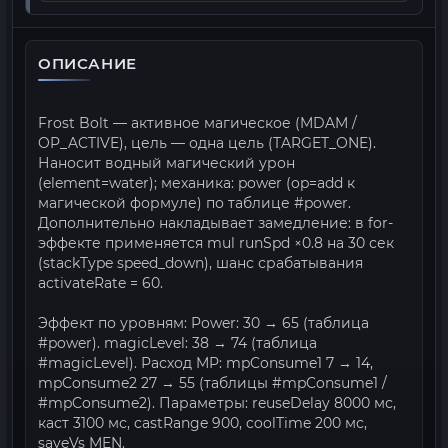
ОПИСАНИЕ
Frost Bolt — активное магическое (MDAM /
OP_ACTIVE), цель — одна цель (TARGET_ONE).
Наносит водный магический урон
(element=water); механика: power (op=add к
магической формуле) по таблице #power.
Дополнительно накладывает замедление: в for-
эффекте применяется mul runSpd ×0.8 на 30 сек
(stackType speed_down), шанс срабатывания
activateRate = 60.
Эффект по уровням: Power: 30 → 65 (таблица
#power). magicLevel: 38 → 74 (таблица
#magicLevel). Расход MP: mpConsume1 7 → 14,
mpConsume2 27 → 55 (таблицы #mpConsume1 /
#mpConsume2). Параметры: reuseDelay 8000 мс,
каст 3100 мс, castRange 900, coolTime 200 мс,
saveVs MEN.