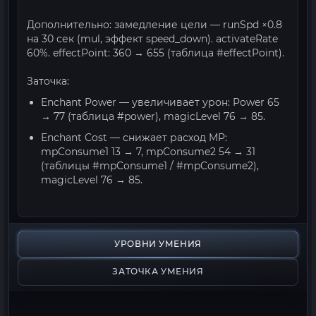
Дополнительно: замедление цели — runSpd ×0.8
на 30 сек (mul, эффект speed_down). activateRate
60%. effectPoint: 360 → 655 (таблица #effectPoint).
Заточка:
Enchant Power — увеличивает урон: Power 65
→ 77 (таблица #power), magicLevel 76 → 85.
Enchant Cost — снижает расход MP:
mpConsume1 13 → 7, mpConsume2 54 → 31
(таблицы #mpConsume1 / #mpConsume2),
magicLevel 76 → 85.
УРОВНИ УМЕНИЯ
ЗАТОЧКА УМЕНИЯ