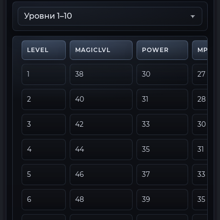
LEVEL
MAGICLVL
POWER
MPCO
1
38
30
27
2
40
31
28
3
42
33
30
4
44
35
31
5
46
37
33
6
48
39
35