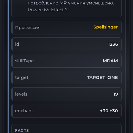
потребление MP умения уменьшено.
Power: 65. Effect 2.
Spellsinger
Профессия
1236
id
MDAM
skillType
TARGET_ONE
target
19
levels
+30 +30
enchant
FACTS