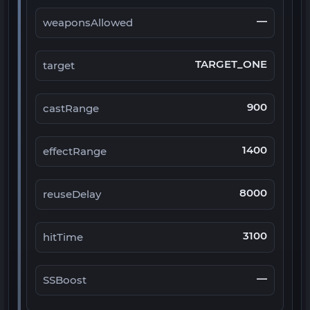
—
weaponsAllowed
TARGET_ONE
target
900
castRange
1400
effectRange
8000
reuseDelay
3100
hitTime
—
SSBoost