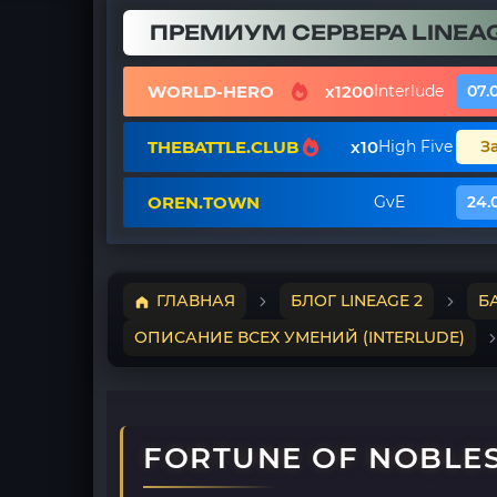
ПРЕМИУМ СЕРВЕРА LINEAG
WORLD-HERO
x1200
Interlude
07.
THEBATTLE.CLUB
x10
High Five
З
OREN.TOWN
GvE
24.
ГЛАВНАЯ
БЛОГ LINEAGE 2
Б
ОПИСАНИЕ ВСЕХ УМЕНИЙ (INTERLUDE)
FORTUNE OF NOBLE