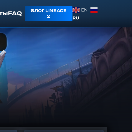
EN
БЛОГ LINEAGE
ты
FAQ
2
RU