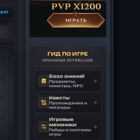
ram
ГИД ПО ИГРЕ
ХРОНИКИ INTERLUDE
База знаний
→
Предметы,
монстры, NPC
Квесты
→
Прохождения и
награды
Игровые
механики
→
Гайды и системы
игры