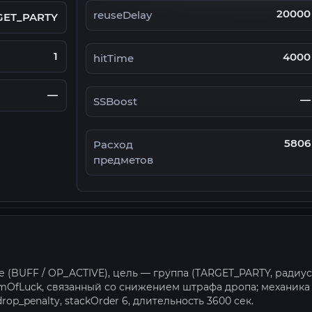
20000
reuseDelay
GET_PARTY
1
4000
hitTime
—
—
SSBoost
5806
Расход
предметов
е (BUFF / OP_ACTIVE), цель — группа (TARGET_PARTY, радиус
rmOfLuck, связанный со снижением штрафа дропа; механика
_drop_penalty, stackOrder 6, длительность 3600 сек.