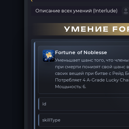
Описание всех умений (Interlude)
УМЕНИЕ FO
Fortune of Noblesse
Уменьшает шанс того, что член
при смерти понизят свой шанс 
своих вещей при битве с Рейд Б
Потребляет 4 A-Grade Lucky Cha
Мощьность: 6.
id
skillType