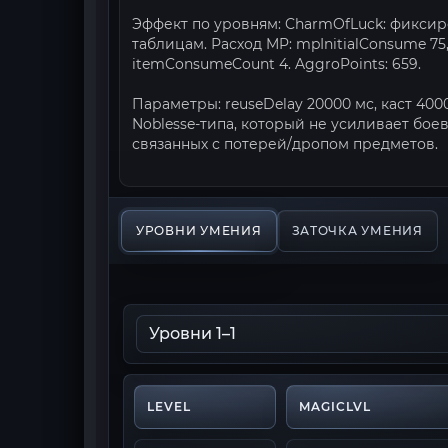
Эффект по уровням: CharmOfLuck: фиксир
таблицам. Расход MP: mpInitialConsume 7
itemConsumeCount 4. AggroPoints: 659.
Параметры: reuseDelay 20000 мс, каст 40
Noblesse-типа, который не усиливает бо
связанных с потерей/дропом предметов.
УРОВНИ УМЕНИЯ
ЗАТОЧКА УМЕНИЯ
LEVEL
MAGICLVL