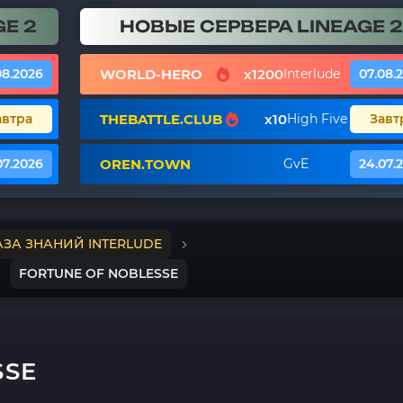
E 2
НОВЫЕ СЕРВЕРА LINEAGE 2
WORLD-HERO
x1200
08.2026
Interlude
07.08.
THEBATTLE.CLUB
x10
автра
High Five
Завт
OREN.TOWN
07.2026
GvE
24.07.
АЗА ЗНАНИЙ INTERLUDE
FORTUNE OF NOBLESSE
SSE