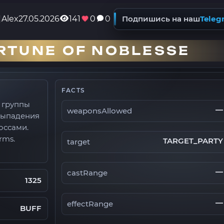
Alex
27.05.2026
141
0
0
Подпишись на наш
Teleg
RTUNE OF NOBLESSE
FACTS
ы группы
—
weaponsAllowed
выпадения
оссами.
rms.
TARGET_PARTY
target
—
castRange
1325
—
effectRange
BUFF