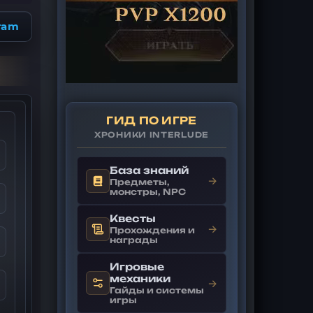
ram
ГИД ПО ИГРЕ
ХРОНИКИ INTERLUDE
База знаний
→
Предметы,
монстры, NPC
Квесты
→
Прохождения и
награды
Игровые
механики
→
Гайды и системы
игры