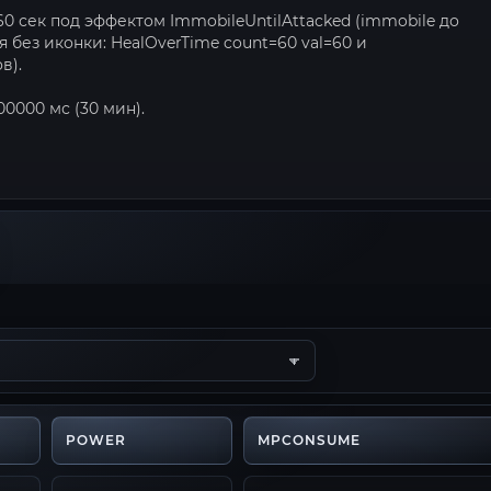
 60 сек под эффектом ImmobileUntilAttacked (immobile до
 без иконки: HealOverTime count=60 val=60 и
в).
00000 мс (30 мин).
POWER
MPCONSUME