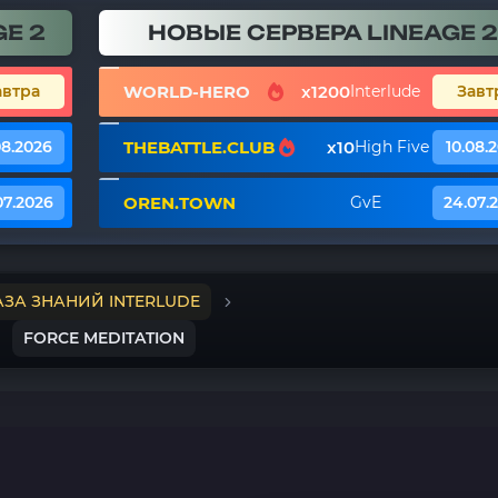
E 2
НОВЫЕ СЕРВЕРА LINEAGE 2
WORLD-HERO
x1200
автра
Interlude
Завт
THEBATTLE.CLUB
x10
08.2026
High Five
10.08.
OREN.TOWN
07.2026
GvE
24.07.
АЗА ЗНАНИЙ INTERLUDE
FORCE MEDITATION