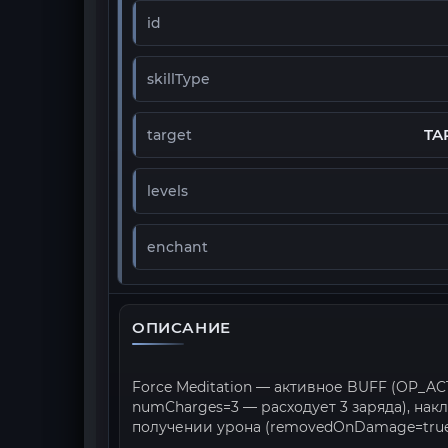
id
skillType
TA
target
levels
enchant
ОПИСАНИЕ
Force Meditation — активное BUFF (OP_ACTI
numCharges=3 — расходует 3 заряда), нак
получении урона (removedOnDamage=true