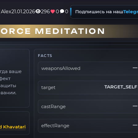
Alex
21.01.2026
296
0
0
Подпишись на наш
Teleg
ORCE MEDITATION
FACTS
—
weaponsAllowed
огда ваше
фект
защиты
TARGET_SELF
target
авании.
—
castRange
—
effectRange
d Khavatari