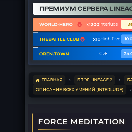
ПРЕМИУМ СЕРВЕРА LINEAG
WORLD-HERO
x1200
Interlude
З
THEBATTLE.CLUB
x10
High Five
10.
OREN.TOWN
GvE
24.
ГЛАВНАЯ
БЛОГ LINEAGE 2
Б
ОПИСАНИЕ ВСЕХ УМЕНИЙ (INTERLUDE)
FORCE MEDITATION