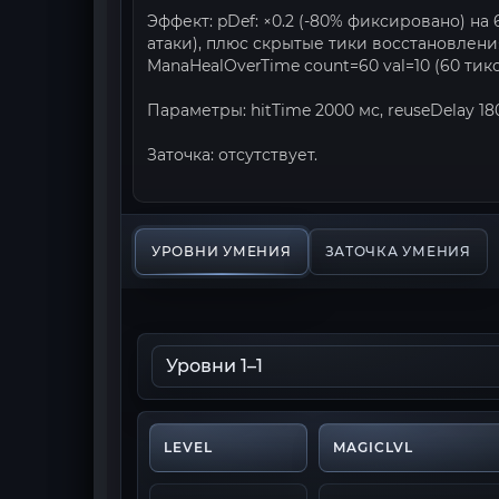
Эффект: pDef: ×0.2 (-80% фиксировано) на
атаки), плюс скрытые тики восстановления
ManaHealOverTime count=60 val=10 (60 тико
Параметры: hitTime 2000 мс, reuseDelay 18
Заточка: отсутствует.
УРОВНИ УМЕНИЯ
ЗАТОЧКА УМЕНИЯ
LEVEL
MAGICLVL