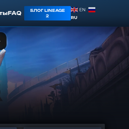
EN
БЛОГ LINEAGE
ты
FAQ
2
RU