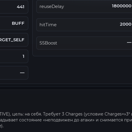
1800000
reuseDelay
441
BUFF
2000
hitTime
RGET_SELF
—
SSBoost
1
—
VE), цель: на себя. Требует 3 Charges (условие Charges=»3″ 
ладывает состояние «неподвижен до атаки» и снимается пр
).