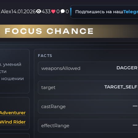
Alex
14.01.2026
433
0
0
Подпишись на наш
Teleg
 FOCUS CHANCE
FACTS
. умений
DAGGER
weaponsAllowed
сти
и ношении
TARGET_SELF
target
—
castRange
Adventurer
Wind Rider
—
effectRange