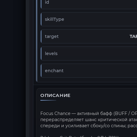
id
skillType
TA
target
levels
enchant
ОПИСАНИЕ
Focus Chance — активный бафф (BUFF / OP
перераспределяет шанс критической ата
спереди и усиливает сбоку/со спины; рас