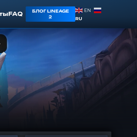
EN
БЛОГ LINEAGE
ты
FAQ
2
RU