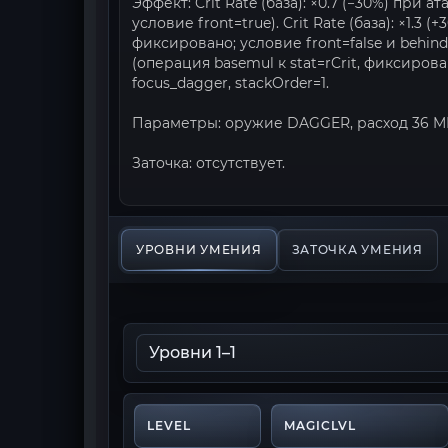
Эффект: Crit Rate (база): ×0.7 (−30%) при 
условие front=true). Crit Rate (база): ×1.3 
фиксировано; условие front=false и behind=f
(операция basemul к stat=rCrit, фиксирован
focus_dagger, stackOrder=1.
Параметры: оружие DAGGER, расход 36 MP,
Заточка: отсутствует.
УРОВНИ УМЕНИЯ
ЗАТОЧКА УМЕНИЯ
LEVEL
MAGICLVL