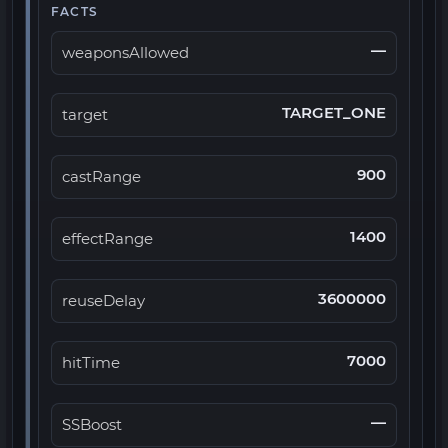
FACTS
—
weaponsAllowed
TARGET_ONE
target
900
castRange
1400
effectRange
3600000
reuseDelay
7000
hitTime
—
SSBoost