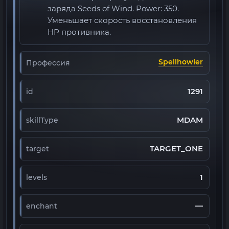
заряда Seeds of Wind. Power: 350.
Уменьшает скорость восстановления
HP противника.
Spellhowler
Профессия
1291
id
MDAM
skillType
TARGET_ONE
target
1
levels
—
enchant