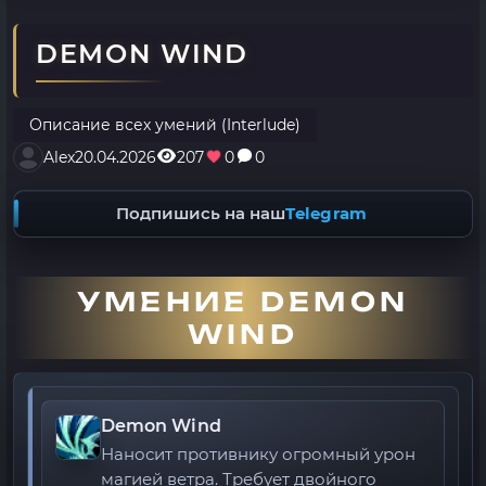
DEMON WIND
Описание всех умений (Interlude)
Alex
20.04.2026
207
0
0
Подпишись на наш
Telegram
УМЕНИЕ DEMON
WIND
Demon Wind
Наносит противнику огромный урон
магией ветра. Требует двойного