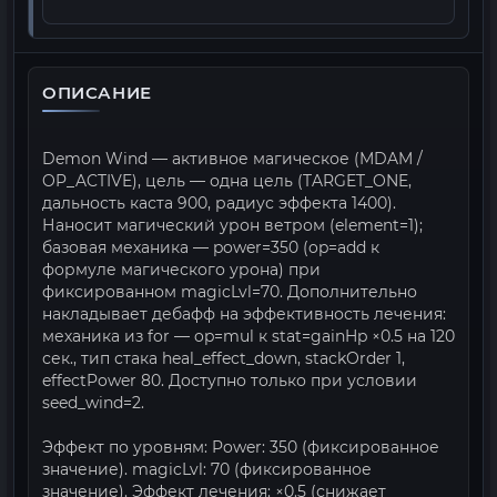
ОПИСАНИЕ
Demon Wind — активное магическое (MDAM /
OP_ACTIVE), цель — одна цель (TARGET_ONE,
дальность каста 900, радиус эффекта 1400).
Наносит магический урон ветром (element=1);
базовая механика — power=350 (op=add к
формуле магического урона) при
фиксированном magicLvl=70. Дополнительно
накладывает дебафф на эффективность лечения:
механика из for — op=mul к stat=gainHp ×0.5 на 120
сек., тип стака heal_effect_down, stackOrder 1,
effectPower 80. Доступно только при условии
seed_wind=2.
Эффект по уровням: Power: 350 (фиксированное
значение). magicLvl: 70 (фиксированное
значение). Эффект лечения: ×0.5 (снижает