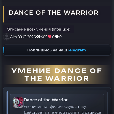
DANCE OF THE WARRIOR
Описание всех умений (Interlude)
Alex
09.01.2026
405
0
0
Подпишись на наш
Telegram
УМЕНИЕ DANCE OF
THE WARRIOR
Dance of the Warrior
Увеличивает физическую атаку.
Действует на членов группы в радиусе