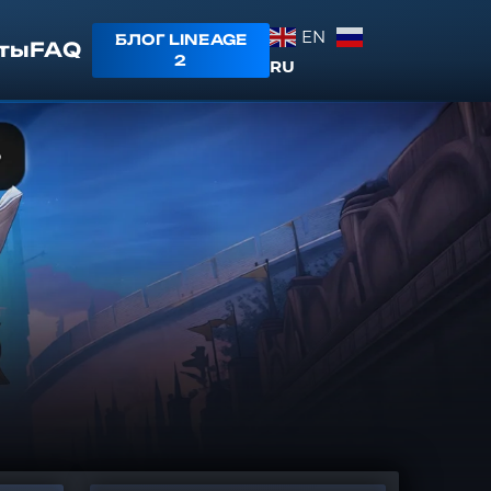
EN
БЛОГ LINEAGE
ты
FAQ
2
RU