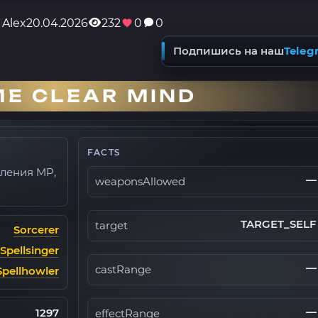
Alex
20.04.2026
232
0
0
Подпишись на наш
Teleg
Е CLEAR MIND
FACTS
вления MP,
—
weaponsAllowed
TARGET_SELF
target
Sorcerer
Spellsinger
—
castRange
Spellhowler
—
1297
effectRange