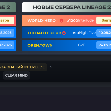
E 2
НОВЫЕ СЕРВЕРА LINEAGE 2
WORLD-HERO
x1200
автра
Interlude
Завт
THEBATTLE.CLUB
x10
08.2026
High Five
10.08.
OREN.TOWN
07.2026
GvE
24.07.
АЗА ЗНАНИЙ INTERLUDE
CLEAR MIND