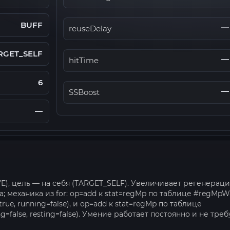
BUFF
—
reuseDelay
RGET_SELF
—
hitTime
6
—
SSBoost
—
VE), цель — на себя (TARGET_SELF). Увеличивает регенерац
 механика из for: op=add к stat=regMp по таблице #regMpWa
e, running=false), и op=add к stat=regMp по таблице
false, resting=false). Умение работает постоянно и не треб