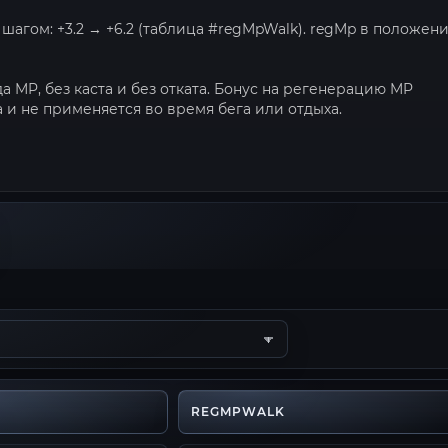
агом: +3.2 → +6.2 (таблица #regMpWalk). regMp в положен
а MP, без каста и без отката. Бонус на регенерацию MP
 и не применяется во время бега или отдыха.
REGMPWALK