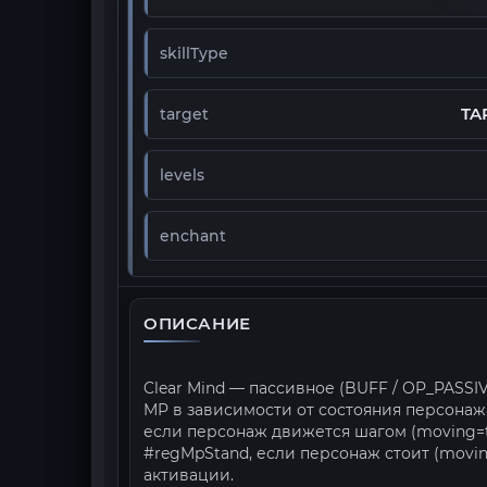
skillType
TA
target
levels
enchant
ОПИСАНИЕ
Clear Mind — пассивное (BUFF / OP_PASSI
MP в зависимости от состояния персонажа;
если персонаж движется шагом (moving=tru
#regMpStand, если персонаж стоит (moving=
активации.