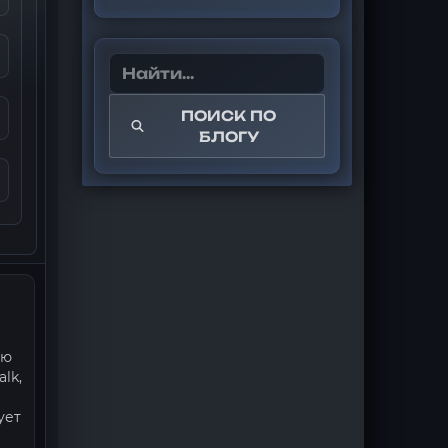
ПОИСК ПО
БЛОГУ
ию
lk,
ует