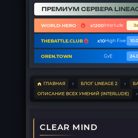
ПРЕМИУМ СЕРВЕРА LINEAG
WORLD-HERO
x1200
Interlude
З
THEBATTLE.CLUB
x10
High Five
10.
OREN.TOWN
GvE
24.
ГЛАВНАЯ
БЛОГ LINEAGE 2
Б
ОПИСАНИЕ ВСЕХ УМЕНИЙ (INTERLUDE)
CLEAR MIND