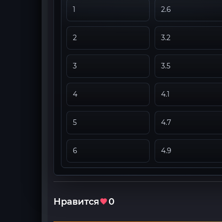
1
2.6
2
3.2
3
3.5
4
4.1
5
4.7
6
4.9
Нравится
0