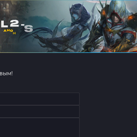
рвым!