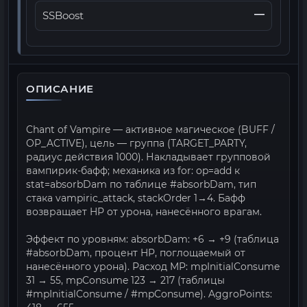
—
SSBoost
ОПИСАНИЕ
Chant of Vampire — активное магическое (BUFF /
OP_ACTIVE), цель — группа (TARGET_PARTY,
радиус действия 1000). Накладывает групповой
вампирик-бафф; механика из for: op=add к
stat=absorbDam по таблице #absorbDam, тип
стака vampiric_attack, stackOrder 1→4. Бафф
возвращает HP от урона, нанесённого врагам.
Эффект по уровням: absorbDam: +6 → +9 (таблица
#absorbDam, процент HP, поглощаемый от
нанесённого урона). Расход MP: mpInitialConsume
31 → 55, mpConsume 123 → 217 (таблицы
#mpInitialConsume / #mpConsume). AggroPoints: