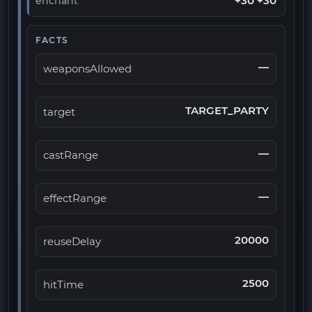
+30 +30
enchant
FACTS
—
weaponsAllowed
TARGET_PARTY
target
—
castRange
—
effectRange
20000
reuseDelay
2500
hitTime