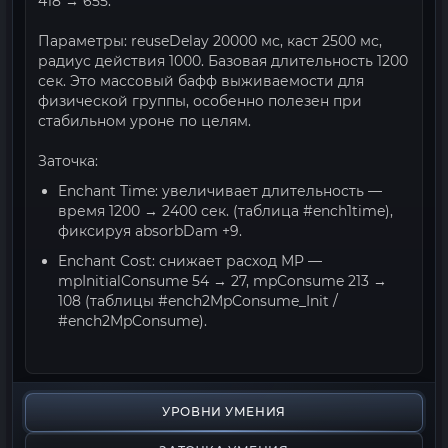
418 → 655.
Параметры: reuseDelay 20000 мс, каст 2500 мс,
радиус действия 1000. Базовая длительность 1200
сек. Это массовый бафф выживаемости для
физической группы, особенно полезен при
стабильном уроне по целям.
Заточка:
Enchant Time: увеличивает длительность —
время 1200 → 2400 сек. (таблица #ench1time),
фиксируя absorbDam +9.
Enchant Cost: снижает расход MP —
mpInitialConsume 54 → 27, mpConsume 213 →
108 (таблицы #ench2MpConsume_Init /
#ench2MpConsume).
УРОВНИ УМЕНИЯ