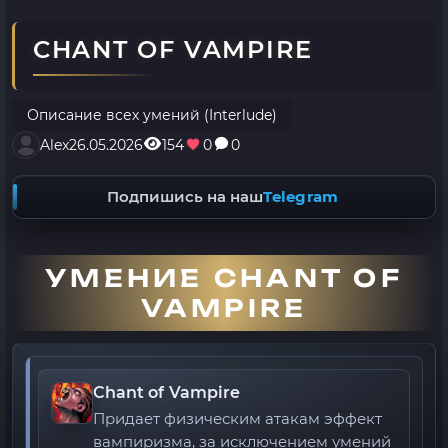
CHANT OF VAMPIRE
Описание всех умений (Interlude)
Alex
26.05.2026
154
0
0
Подпишись на наш
Telegram
УМЕНИЕ CHANT OF
VAMPIRE
Chant of Vampire
Придает физическим атакам эффект
вампиризма, за исключением умений