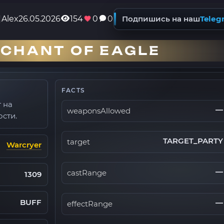
Alex
26.05.2026
154
0
0
Подпишись на наш
Teleg
CHANT OF EAGLE
FACTS
т на
—
weaponsAllowed
сти.
TARGET_PARTY
target
Warcryer
—
castRange
1309
BUFF
—
effectRange