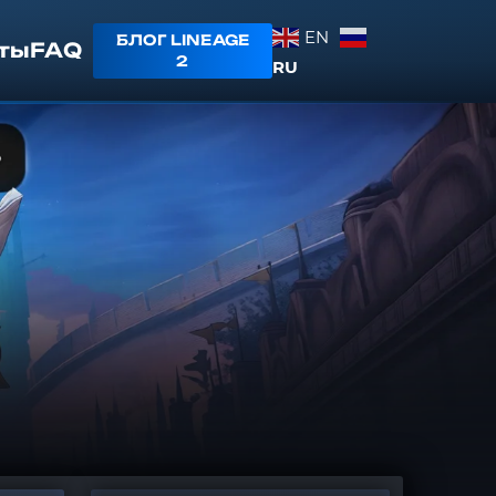
EN
БЛОГ LINEAGE
ты
FAQ
2
RU