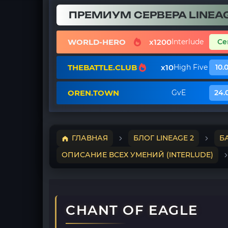
ПРЕМИУМ СЕРВЕРА LINEAG
WORLD-HERO
x1200
Interlude
Се
THEBATTLE.CLUB
x10
High Five
10.
OREN.TOWN
GvE
24.
ГЛАВНАЯ
БЛОГ LINEAGE 2
Б
ОПИСАНИЕ ВСЕХ УМЕНИЙ (INTERLUDE)
CHANT OF EAGLE