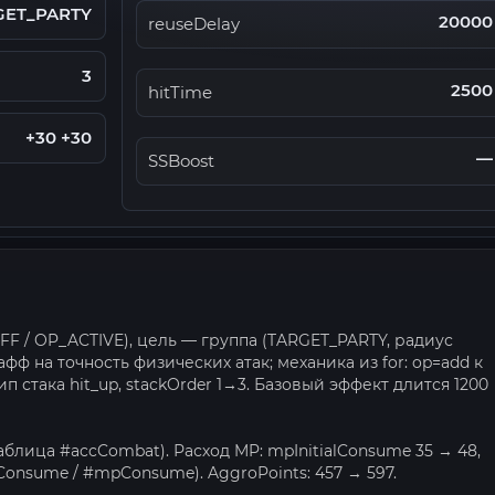
GET_PARTY
20000
reuseDelay
3
2500
hitTime
+30 +30
—
SSBoost
FF / OP_ACTIVE), цель — группа (TARGET_PARTY, радиус
фф на точность физических атак; механика из for: op=add к
п стака hit_up, stackOrder 1→3. Базовый эффект длится 1200
аблица #accCombat). Расход MP: mpInitialConsume 35 → 48,
Consume / #mpConsume). AggroPoints: 457 → 597.