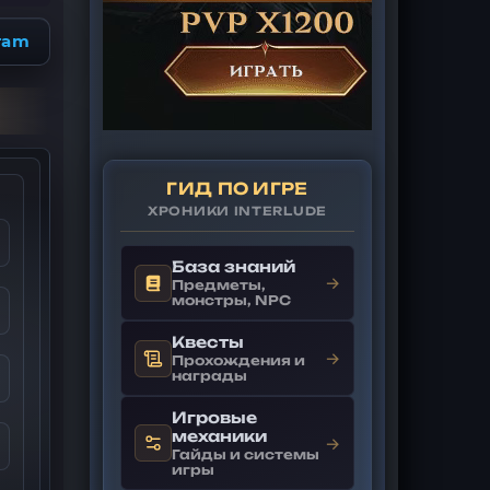
ram
ГИД ПО ИГРЕ
ХРОНИКИ INTERLUDE
База знаний
→
Предметы,
монстры, NPC
Квесты
→
Прохождения и
награды
Игровые
механики
→
Гайды и системы
игры