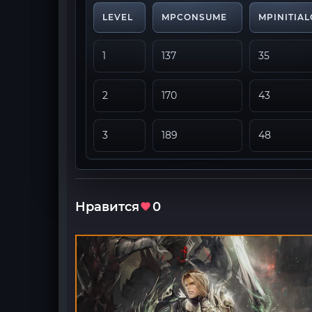
LEVEL
MPCONSUME
MPINITIA
1
137
35
2
170
43
3
189
48
Нравится
0