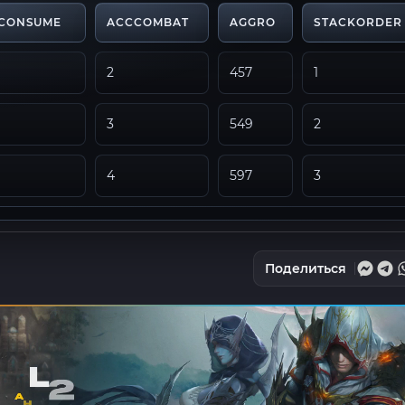
LCONSUME
ACCCOMBAT
AGGRO
STACKORDER
2
457
1
3
549
2
4
597
3
Поделиться