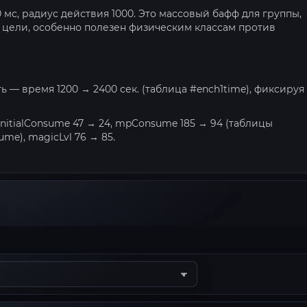
0 мс, радиус действия 1000. Это массовый бафф для группы,
цели, особенно полезен физическим классам против
ь — время 1200 → 2400 сек. (таблица #ench1time), фиксируя
nitialConsume 47 → 24, mpConsume 185 → 94 (таблицы
e), magicLvl 76 → 85.