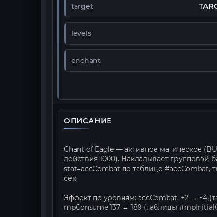
TAR
target
levels
enchant
ОПИСАНИЕ
Chant of Eagle — активное магическое (BU
действия 1000). Накладывает групповой ба
stat=accCombat по таблице #accCombat, ти
сек.
Эффект по уровням: accCombat: +2 → +4 (т
mpConsume 137 → 189 (таблицы #mpInitial