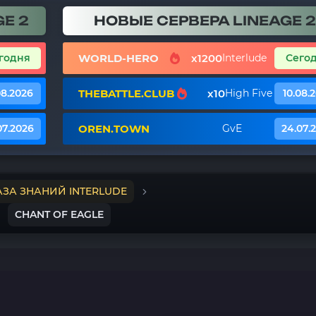
E 2
НОВЫЕ СЕРВЕРА LINEAGE 2
WORLD-HERO
x1200
годня
Interlude
Сего
THEBATTLE.CLUB
x10
08.2026
High Five
10.08.
OREN.TOWN
07.2026
GvE
24.07.
АЗА ЗНАНИЙ INTERLUDE
CHANT OF EAGLE