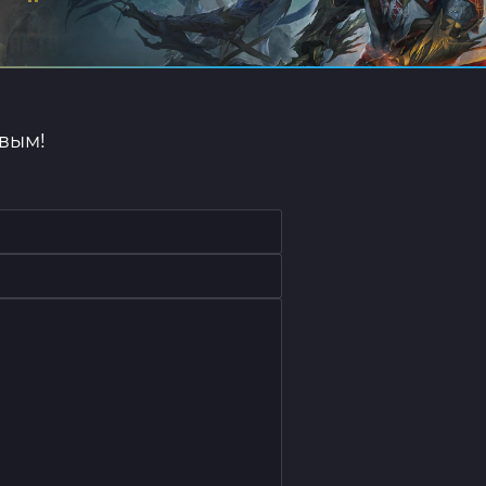
рвым!