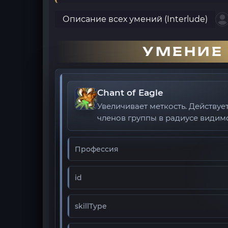
Описание всех умений (Interlude)
УМЕНИЕ 
Chant of Eagle
Увеличивает меткость. Действуе
членов группы в радиусе видимо
Профессия
id
skillType