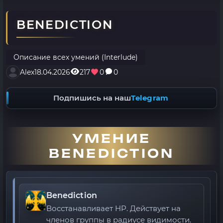
BENEDICTION
Описание всех умений (Interlude)
Alex
18.04.2026
217
0
0
Подпишись на наш
Telegram
УМЕНИЕ
BENEDICTION
Benediction
Восстанавливает HP. Действует на
членов группы в радиусе видимости.