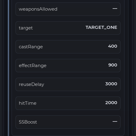
—
weaponsAllowed
TARGET_ONE
target
400
castRange
900
effectRange
3000
reuseDelay
2000
hitTime
—
SSBoost