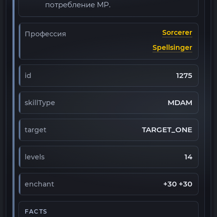
потребление MP.
Sorcerer
Профессия
Spellsinger
1275
id
MDAM
skillType
TARGET_ONE
target
14
levels
+30 +30
enchant
FACTS