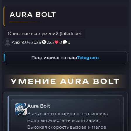
AURA BOLT
Описание всех умений (Interlude)
Alex
19.04.2026
223
0
0
Подпишись на наш
Telegram
УМЕНИЕ AURA BOLT
Aura Bolt
Вызывает и швыряет в противника
мощный энергетический заряд.
Высокая скорость вызова и малое