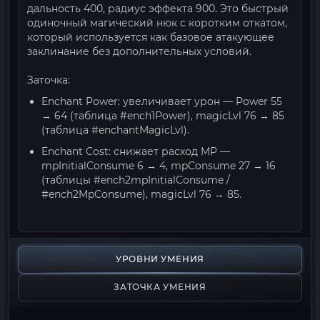
дальность 400, радиус эффекта 900. Это быстрый
одиночный магический нюк с коротким откатом,
который используется как базовое атакующее
заклинание без дополнительных условий.
Заточка:
Enchant Power: увеличивает урон — Power 55
→ 64 (таблица #ench1Power), magicLvl 76 → 85
(таблица #enchantMagicLvl).
Enchant Cost: снижает расход MP —
mpInitialConsume 6 → 4, mpConsume 27 → 16
(таблицы #ench2mpInitialConsume /
#ench2MpConsume), magicLvl 76 → 85.
УРОВНИ УМЕНИЯ
ЗАТОЧКА УМЕНИЯ