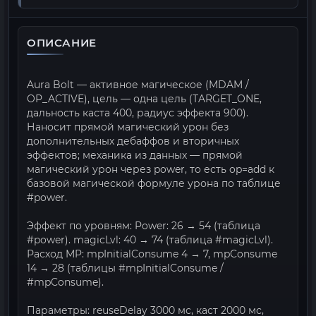
ОПИСАНИЕ
Aura Bolt — активное магическое (MDAM /
OP_ACTIVE), цель — одна цель (TARGET_ONE,
дальность каста 400, радиус эффекта 900).
Наносит прямой магический урон без
дополнительных дебаффов и вторичных
эффектов; механика из данных — прямой
магический урон через power, то есть op=add к
базовой магической формуле урона по таблице
#power.
Эффект по уровням: Power: 26 → 54 (таблица
#power). magicLvl: 40 → 74 (таблица #magicLvl).
Расход MP: mpInitialConsume 4 → 7, mpConsume
14 → 28 (таблицы #mpInitialConsume /
#mpConsume).
Параметры: reuseDelay 3000 мс, каст 2000 мс,