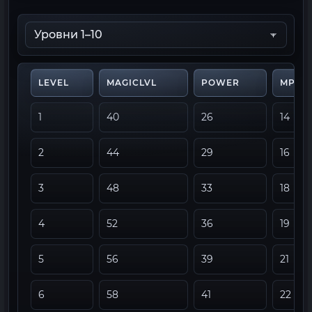
LEVEL
MAGICLVL
POWER
MPCO
1
40
26
14
2
44
29
16
3
48
33
18
4
52
36
19
5
56
39
21
6
58
41
22