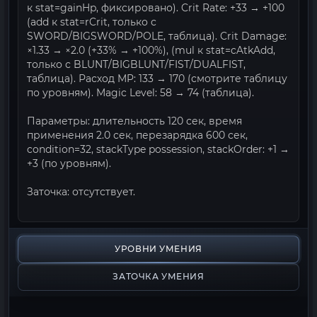
к stat=gainHp, фиксировано). Crit Rate: +33 → +100
(add к stat=rCrit, только с
SWORD/BIGSWORD/POLE, таблица). Crit Damage:
×1.33 → ×2.0 (+33% → +100%), (mul к stat=cAtkAdd,
только с BLUNT/BIGBLUNT/FIST/DUALFIST,
таблица). Расход MP: 133 → 170 (смотрите таблицу
по уровням). Magic Level: 58 → 74 (таблица).
Параметры: длительность 120 сек, время
применения 2.0 сек, перезарядка 600 сек,
condition=32, stackType possession, stackOrder: +1 →
+3 (по уровням).
Заточка: отсутствует.
УРОВНИ УМЕНИЯ
ЗАТОЧКА УМЕНИЯ