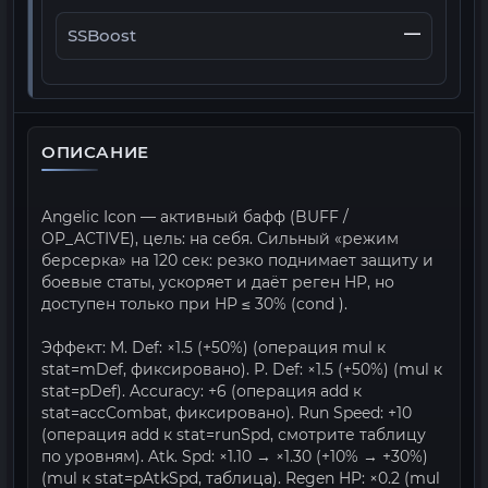
—
SSBoost
ОПИСАНИЕ
Angelic Icon — активный бафф (BUFF /
OP_ACTIVE), цель: на себя. Сильный «режим
берсерка» на 120 сек: резко поднимает защиту и
боевые статы, ускоряет и даёт реген HP, но
доступен только при HP ≤ 30% (cond
).
Эффект: M. Def: ×1.5 (+50%) (операция mul к
stat=mDef, фиксировано). P. Def: ×1.5 (+50%) (mul к
stat=pDef). Accuracy: +6 (операция add к
stat=accCombat, фиксировано). Run Speed: +10
(операция add к stat=runSpd, смотрите таблицу
по уровням). Atk. Spd: ×1.10 → ×1.30 (+10% → +30%)
(mul к stat=pAtkSpd, таблица). Regen HP: ×0.2 (mul