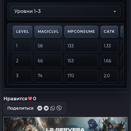
LEVEL
MAGICLVL
MPCONSUME
CATK
PA
1
58
133
1.33
1.10
2
66
153
1.66
1.20
3
74
170
2.0
1.30
Нравится
0
Поделиться