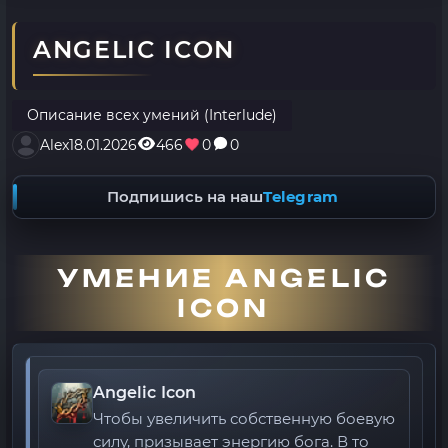
ANGELIC ICON
Описание всех умений (Interlude)
Alex
18.01.2026
466
0
0
Подпишись на наш
Telegram
УМЕНИЕ ANGELIC
ICON
Angelic Icon
Чтобы увеличить собственную боевую
силу, призывает энергию бога. В то