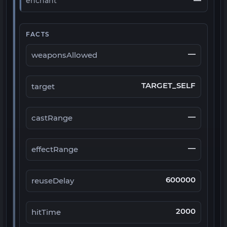
—
enchant
FACTS
—
weaponsAllowed
TARGET_SELF
target
—
castRange
—
effectRange
600000
reuseDelay
2000
hitTime