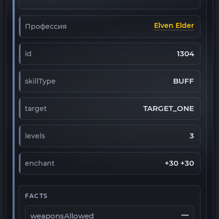
Elven Elder
Профессия
1304
id
BUFF
skillType
TARGET_ONE
target
3
levels
+30 +30
enchant
FACTS
—
weaponsAllowed