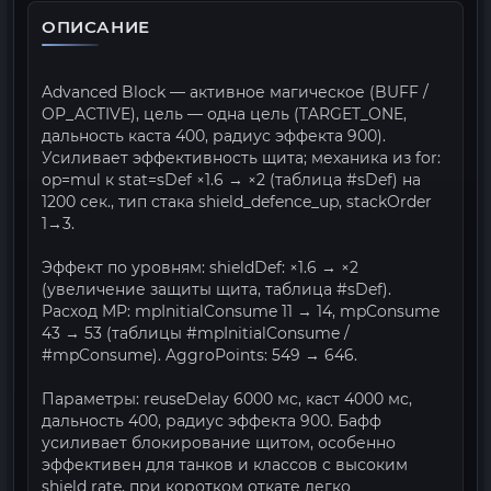
ОПИСАНИЕ
Advanced Block — активное магическое (BUFF /
OP_ACTIVE), цель — одна цель (TARGET_ONE,
дальность каста 400, радиус эффекта 900).
Усиливает эффективность щита; механика из for:
op=mul к stat=sDef ×1.6 → ×2 (таблица #sDef) на
1200 сек., тип стака shield_defence_up, stackOrder
1→3.
Эффект по уровням: shieldDef: ×1.6 → ×2
(увеличение защиты щита, таблица #sDef).
Расход MP: mpInitialConsume 11 → 14, mpConsume
43 → 53 (таблицы #mpInitialConsume /
#mpConsume). AggroPoints: 549 → 646.
Параметры: reuseDelay 6000 мс, каст 4000 мс,
дальность 400, радиус эффекта 900. Бафф
усиливает блокирование щитом, особенно
эффективен для танков и классов с высоким
shield rate, при коротком откате легко