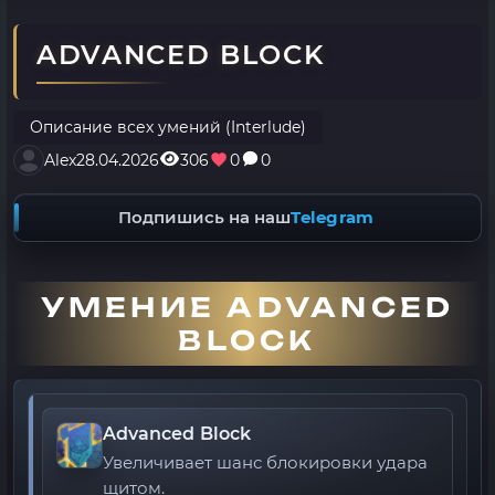
ADVANCED BLOCK
Описание всех умений (Interlude)
Alex
28.04.2026
306
0
0
Подпишись на наш
Telegram
УМЕНИЕ ADVANCED
BLOCK
Advanced Block
Увеличивает шанс блокировки удара
щитом.