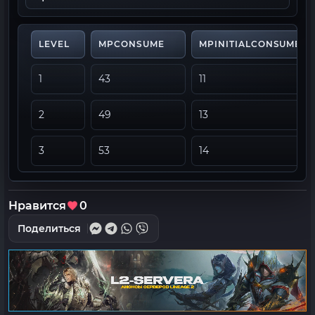
LEVEL
MPCONSUME
MPINITIALCONSUME
1
43
11
2
49
13
3
53
14
Нравится
0
Поделиться