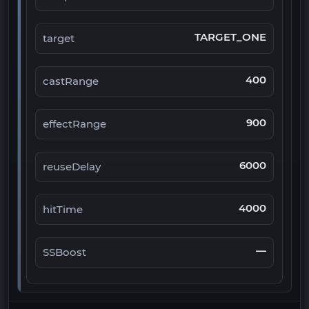
TARGET_ONE
target
400
castRange
900
effectRange
6000
reuseDelay
4000
hitTime
—
SSBoost