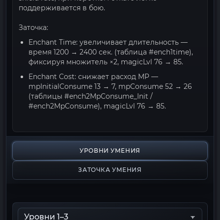
поддерживается в бою.
Заточка:
Enchant Time: увеличивает длительность —
время 1200 → 2400 сек. (таблица #ench1time),
фиксируя множитель ×2, magicLvl 76 → 85.
Enchant Cost: снижает расход MP —
mpInitialConsume 13 → 7, mpConsume 52 → 26
(таблицы #ench2MpConsume_Init /
#ench2MpConsume), magicLvl 76 → 85.
УРОВНИ УМЕНИЯ
ЗАТОЧКА УМЕНИЯ