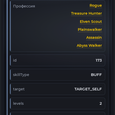
Rogue
Профессия
Treasure Hunter
Elven Scout
Plainswalker
Assassin
Abyss Walker
173
id
BUFF
skillType
TARGET_SELF
target
2
levels