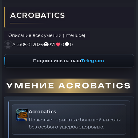
ACROBATICS
Описание всех умений (Interlude)
Alex
05.01.2026
371
0
0
Подпишись на наш
Telegram
УМЕНИЕ ACROBATICS
Acrobatics
Позволяет прыгать с большой высоты
без особого ущерба здоровью.