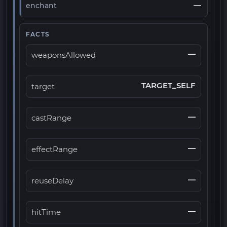
—
enchant
FACTS
—
weaponsAllowed
TARGET_SELF
target
—
castRange
—
effectRange
—
reuseDelay
—
hitTime