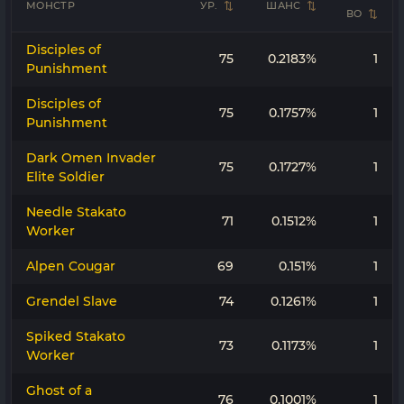
МОНСТР
УР.
ШАНС
ВО
Disciples of
75
0.2183%
1
Punishment
Disciples of
75
0.1757%
1
Punishment
Dark Omen Invader
75
0.1727%
1
Elite Soldier
Needle Stakato
71
0.1512%
1
Worker
Alpen Cougar
69
0.151%
1
Grendel Slave
74
0.1261%
1
Spiked Stakato
73
0.1173%
1
Worker
Ghost of a
76
0.1001%
1