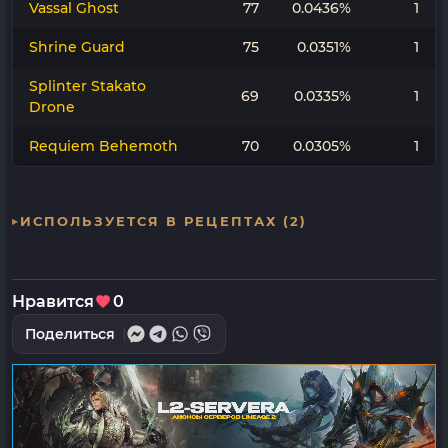
Vassal Ghost
77
0.0436%
1
Shrine Guard
75
0.0351%
1
Splinter Stakato
69
0.0335%
1
Drone
Requiem Behemoth
70
0.0305%
1
ИСПОЛЬЗУЕТСЯ В РЕЦЕПТАХ (2)
Нравится
0
Поделиться