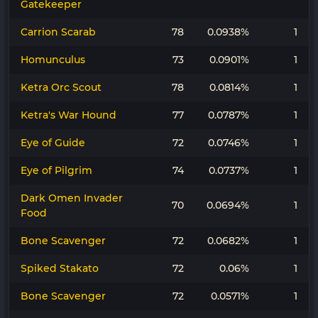
Gatekeeper
Carrion Scarab
78
0.0938%
1
Homunculus
73
0.0901%
1
Ketra Orc Scout
78
0.0814%
1
Ketra's War Hound
77
0.0787%
1
Eye of Guide
72
0.0746%
1
Eye of Pilgrim
74
0.0737%
1
Dark Omen Invader
70
0.0694%
1
Food
Bone Scavenger
72
0.0682%
1
Spiked Stakato
72
0.06%
1
Bone Scavenger
72
0.0571%
1