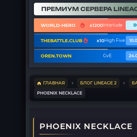
ПРЕМИУМ СЕРВЕРА LINEAG
WORLD-HERO
x1200
Interlude
В
THEBATTLE.CLUB
x10
High Five
10.
OREN.TOWN
GvE
24.
ГЛАВНАЯ
БЛОГ LINEAGE 2
Б
PHOENIX NECKLACE
PHOENIX NECKLACE