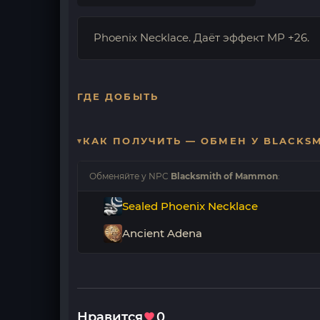
Phoenix Necklace. Даёт эффект MP +26.
ГДЕ ДОБЫТЬ
КАК ПОЛУЧИТЬ — ОБМЕН У BLACKS
Обменяйте у NPC
Blacksmith of Mammon
:
Sealed Phoenix Necklace
Ancient Adena
Нравится
0