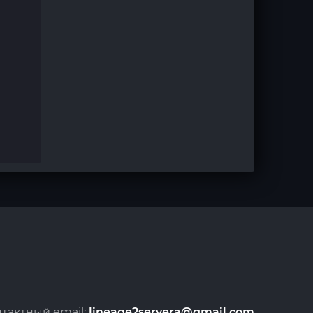
тактный email:
lineage2servera@gmail.com