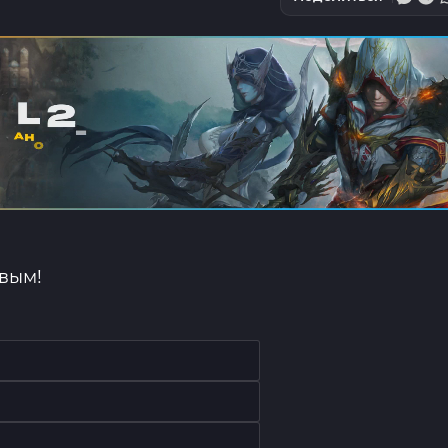
рвым!