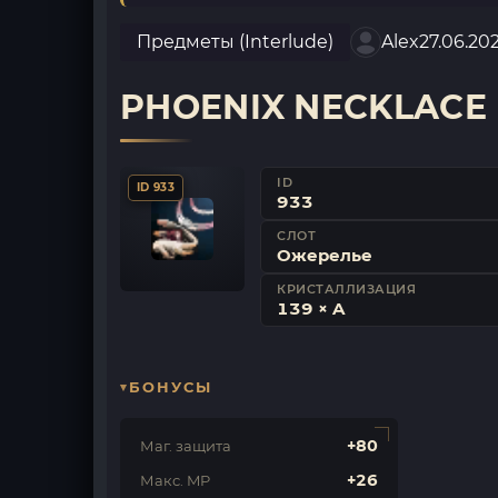
Предметы (Interlude)
Alex
27.06.20
PHOENIX NECKLACE
ID
ID 933
933
СЛОТ
Ожерелье
КРИСТАЛЛИЗАЦИЯ
139 × A
БОНУСЫ
+80
Маг. защита
+26
Макс. MP