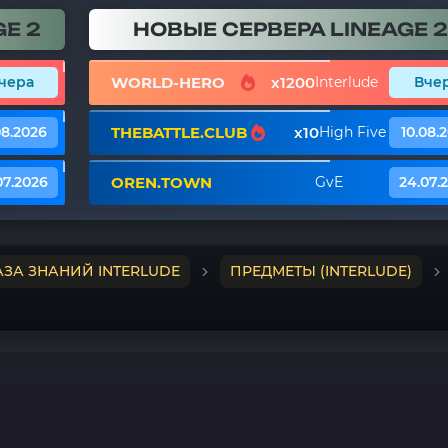
E 2
НОВЫЕ СЕРВЕРА LINEAGE 2
WORLD-HERO
x1200
чера
Interlude
Вче
THEBATTLE.CLUB
x10
08.2026
High Five
10.08.
OREN.TOWN
07.2026
GvE
24.07.
АЗА ЗНАНИЙ INTERLUDE
ПРЕДМЕТЫ (INTERLUDE)