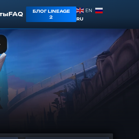
EN
БЛОГ LINEAGE
ты
FAQ
2
RU