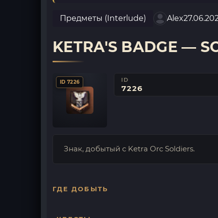
Предметы (Interlude)
Alex
27.06.20
KETRA'S BADGE — S
ID
ID 7226
7226
Знак, добытый с Ketra Orc Soldiers.
ГДЕ ДОБЫТЬ