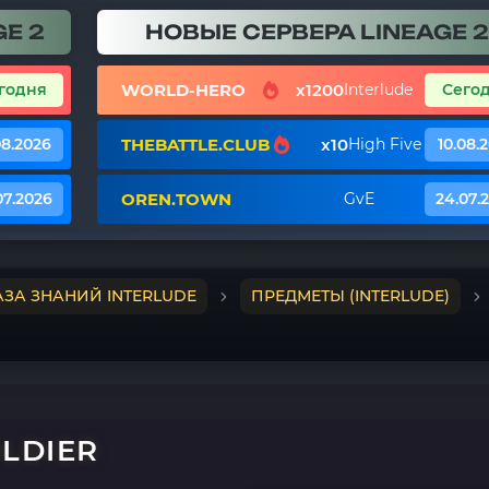
E 2
НОВЫЕ СЕРВЕРА LINEAGE 2
WORLD-HERO
x1200
годня
Interlude
Сего
THEBATTLE.CLUB
x10
08.2026
High Five
10.08.
OREN.TOWN
07.2026
GvE
24.07.
АЗА ЗНАНИЙ INTERLUDE
ПРЕДМЕТЫ (INTERLUDE)
OLDIER