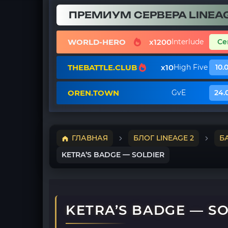
ПРЕМИУМ СЕРВЕРА LINEAG
WORLD-HERO
x1200
Interlude
Се
THEBATTLE.CLUB
x10
High Five
10.
OREN.TOWN
GvE
24.
ГЛАВНАЯ
БЛОГ LINEAGE 2
Б
KETRA’S BADGE — SOLDIER
KETRA’S BADGE — S