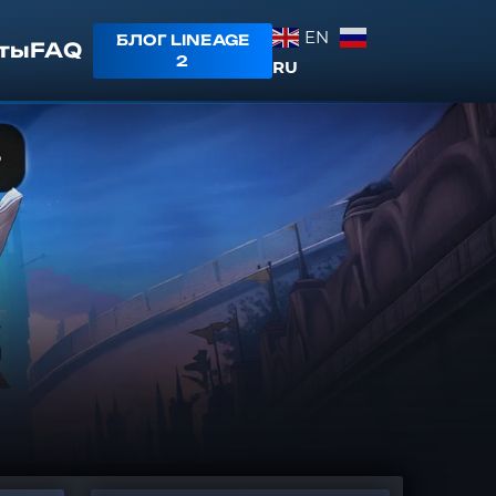
EN
БЛОГ LINEAGE
ты
FAQ
2
RU