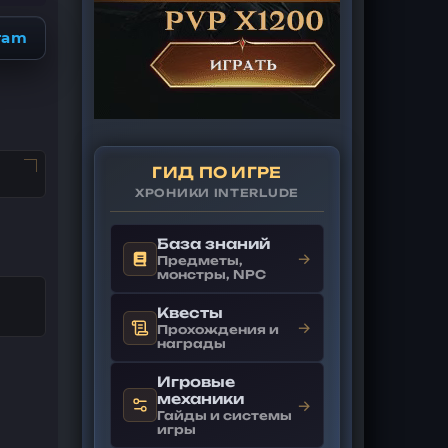
ram
ГИД ПО ИГРЕ
ХРОНИКИ INTERLUDE
База знаний
→
Предметы,
монстры, NPC
Квесты
→
Прохождения и
награды
Игровые
механики
→
Гайды и системы
игры