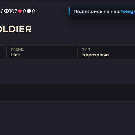
26
107
0
0
Подпишись на наш
Teleg
OLDIER
ГРЕЙД
ТИП
Нет
Квестовые