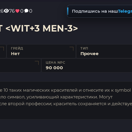
26
76
0
0
Подпишись на наш
Teleg
T <WIT+3 MEN-3>
ГРЕЙД
ТИП
Нет
Прочее
ЦЕНА NPC
90 000
е 10 таких магических красителей и отнесите их к symbol
ело символ, усиливающий характеристики. Могут
сле второй профессии; краситель сохраняется и действуе