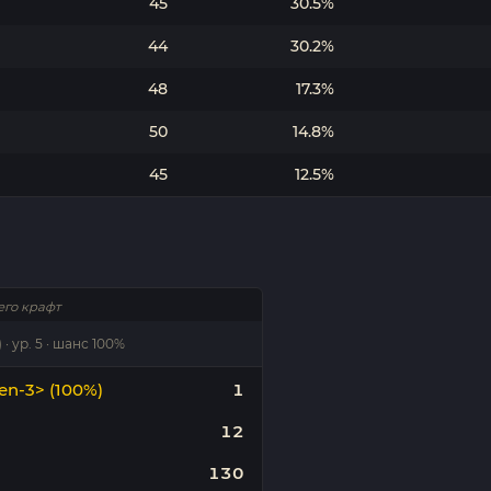
45
30.5%
44
30.2%
48
17.3%
50
14.8%
45
12.5%
его крафт
· ур. 5 · шанс 100%
en-3> (100%)
1
12
130