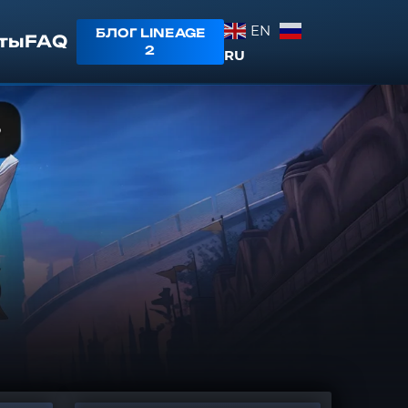
EN
БЛОГ LINEAGE
ты
FAQ
2
RU