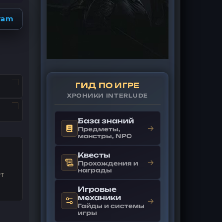
ram
ГИД ПО ИГРЕ
ХРОНИКИ INTERLUDE
База знаний
→
Предметы,
монстры, NPC
Квесты
→
Прохождения и
награды
т
Игровые
механики
→
Гайды и системы
игры