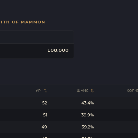
MITH OF MAMMON
108,000
УР.
ШАНС
КОЛ-
52
43.4%
51
39.9%
49
39.2%