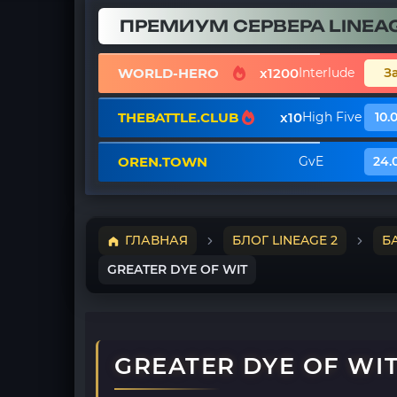
ПРЕМИУМ СЕРВЕРА LINEAG
WORLD-HERO
x1200
Interlude
З
THEBATTLE.CLUB
x10
High Five
10.
OREN.TOWN
GvE
24.
ГЛАВНАЯ
БЛОГ LINEAGE 2
Б
GREATER DYE OF WIT
GREATER DYE OF WI