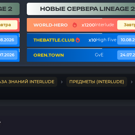
E 2
НОВЫЕ СЕРВЕРА LINEAGE 2
WORLD-HERO
x1200
автра
Interlude
Завт
THEBATTLE.CLUB
x10
08.2026
High Five
10.08.
OREN.TOWN
07.2026
GvE
24.07.
АЗА ЗНАНИЙ INTERLUDE
ПРЕДМЕТЫ (INTERLUDE)
T