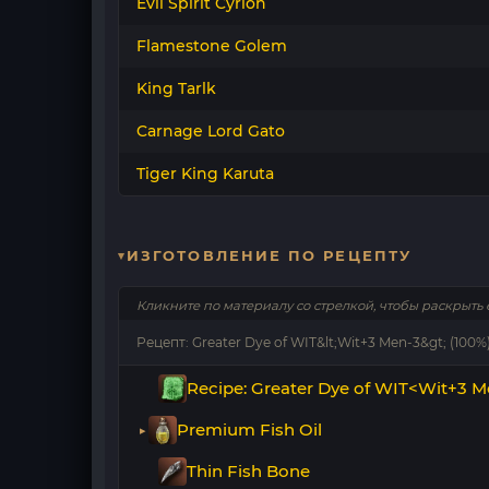
Evil Spirit Cyrion
Flamestone Golem
King Tarlk
Carnage Lord Gato
Tiger King Karuta
ИЗГОТОВЛЕНИЕ ПО РЕЦЕПТУ
Кликните по материалу со стрелкой, чтобы раскрыть 
Рецепт: Greater Dye of WIT&lt;Wit+3 Men-3&gt; (100%) 
Recipe: Greater Dye of WIT<Wit+3 M
Premium Fish Oil
Thin Fish Bone