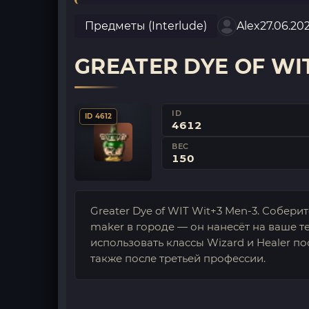
Предметы (Interlude)
Alex
27.06.20
GREATER DYE OF WI
ID
ID 4612
4612
ВЕС
150
Greater Dye of WIT Wit+3 Men-3. Соберит
maker в городе — он нанесёт на ваше т
использовать классы Wizard и Healer по
также после третьей профессии.