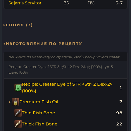
Sejarr's Servitor
35
11%
3–7
СПОЙЛ (3)
ИЗГОТОВЛЕНИЕ ПО РЕЦЕПТУ
Кликните по материалу со стрелкой, чтобы раскрыть его крафт
Рецепт: Greater Dye of STR &lt;Str+2 Dex-2&gt; (100%) · ур. 5 ·
шанс 100%
Recipe: Greater Dye of STR <Str+2 Dex-2>
1
(100%)
Premium Fish Oil
7
Thin Fish Bone
98
Thick Fish Bone
22