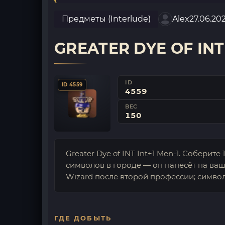
Предметы (Interlude)
Alex
27.06.20
GREATER DYE OF INT 
ID
ID 4559
4559
ВЕС
150
Greater Dye of INT Int+1 Men-1. Соберит
символов в городе — он нанесёт на ваш
Wizard после второй профессии; символ
ГДЕ ДОБЫТЬ