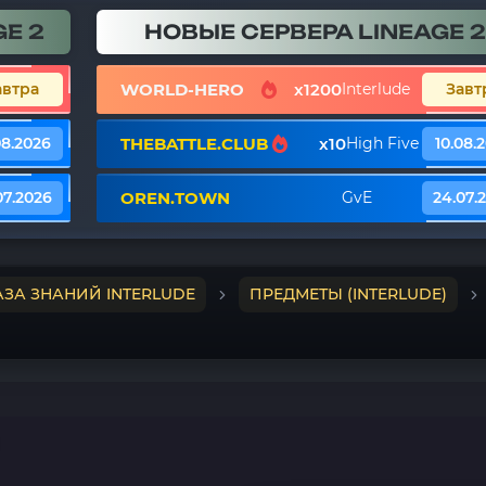
E 2
НОВЫЕ СЕРВЕРА LINEAGE 2
WORLD-HERO
x1200
автра
Interlude
Завт
THEBATTLE.CLUB
x10
08.2026
High Five
10.08.
OREN.TOWN
07.2026
GvE
24.07.
АЗА ЗНАНИЙ INTERLUDE
ПРЕДМЕТЫ (INTERLUDE)