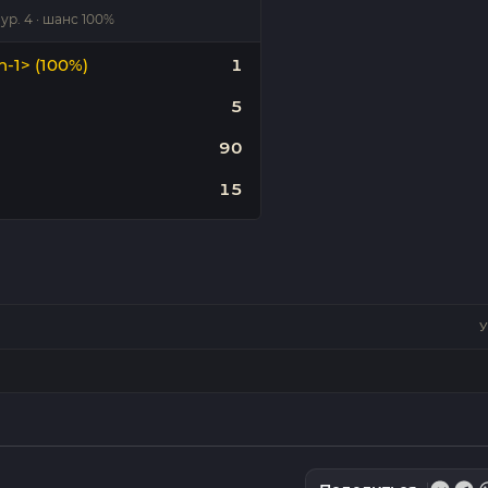
 ур. 4 · шанс 100%
n-1> (100%)
1
5
90
15
У