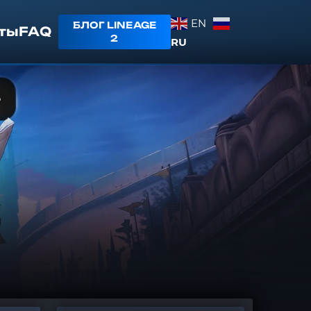
EN
БЛОГ LINEAGE
ты
FAQ
2
RU