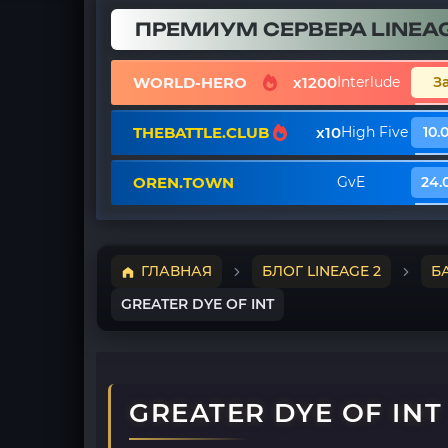
ПРЕМИУМ СЕРВЕРА LINEAG
WORLD-HERO
x1200
Interlude
З
THEBATTLE.CLUB
x10
High Five
10.
OREN.TOWN
GvE
24.
ГЛАВНАЯ
БЛОГ LINEAGE 2
Б
GREATER DYE OF INT
GREATER DYE OF INT