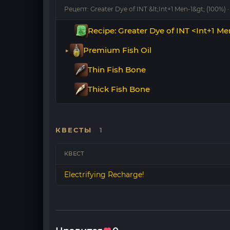
Рецепт: Greater Dye of INT &lt;Int+1 Men-1&gt; (100%) ·
Recipe: Greater Dye of INT <Int+1 Me
Premium Fish Oil
Thin Fish Bone
Thick Fish Bone
КВЕСТЫ
1
КВЕСТ
Electrifying Recharge!