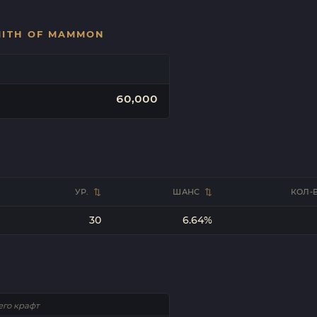
MITH OF MAMMON
60,000
УР.
ШАНС
КОЛ-
30
6.64%
его крафт