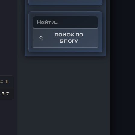
ПОИСК ПО
БЛОГУ
ВО
3–7