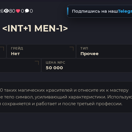
26
80
0
0
Подпишись на наш
Teleg
<INT+1 MEN-1>
ГРЕЙД
ТИП
Нет
Прочее
ЦЕНА NPC
50 000
е 10 таких магических красителей и отнесите их к мастеру
е тело символ, усиливающий характеристики. Использую
 сохраняется и работает и после третьей профессии.