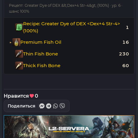
Рецепт: Greater Dye of DEX &lt;Dex+4 Str-4&gt; (100%) · ур. 6 ·
шанс 100%
Recipe: Greater Dye of DEX <Dex+4 Str-4>
1
(100%)
Premium Fish Oil
16
Thin Fish Bone
230
Thick Fish Bone
60
Нравится
0
Поделиться