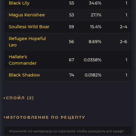
Black Lily
55
34.6%
1
Magus Kenishee
53
27.1%
1
Soulless Wild Boar
59
15.4%
2–4
Refugee Hopeful
56
8.69%
2–6
Leo
Hallate's
67
0.0358%
1
Commander
Black Shadow
74
0.0182%
1
СПОЙЛ (2)
ИЗГОТОВЛЕНИЕ ПО РЕЦЕПТУ
Кликните по материалу со стрелкой, чтобы раскрыть его крафт