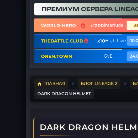
ПРЕМИУМ СЕРВЕРА LINEAG
WORLD-HERO
x1200
Interlude
З
THEBATTLE.CLUB
x10
High Five
10.
OREN.TOWN
GvE
24.
ГЛАВНАЯ
БЛОГ LINEAGE 2
Б
DARK DRAGON HELMET
DARK DRAGON HELM