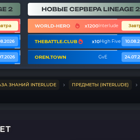
E 2
НОВЫЕ СЕРВЕРА LINEAGE 2
WORLD-HERO
x1200
автра
Interlude
Завт
THEBATTLE.CLUB
x10
08.2026
High Five
10.08.
OREN.TOWN
07.2026
GvE
24.07.
АЗА ЗНАНИЙ INTERLUDE
ПРЕДМЕТЫ (INTERLUDE)
ET