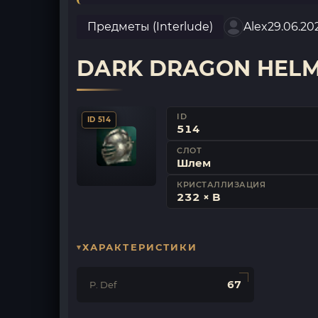
Предметы (Interlude)
Alex
29.06.20
DARK DRAGON HEL
ID
ID 514
514
СЛОТ
Шлем
КРИСТАЛЛИЗАЦИЯ
232 × B
ХАРАКТЕРИСТИКИ
67
P. Def