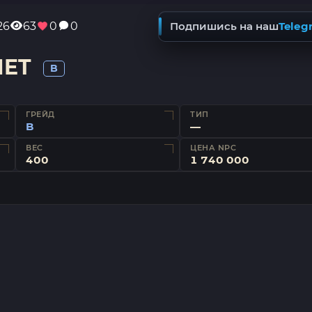
26
63
0
0
Подпишись на наш
Teleg
MET
B
ГРЕЙД
ТИП
B
—
ВЕС
ЦЕНА NPC
400
1 740 000