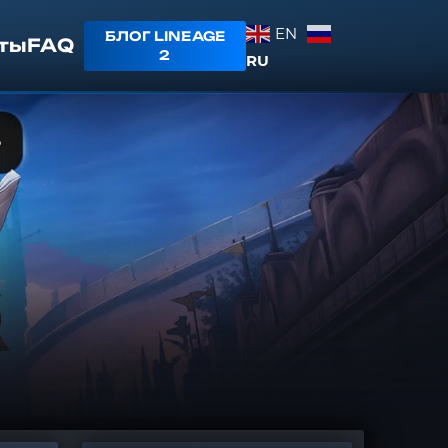
EN
БЛОГ LINEAGE
ты
FAQ
2
RU