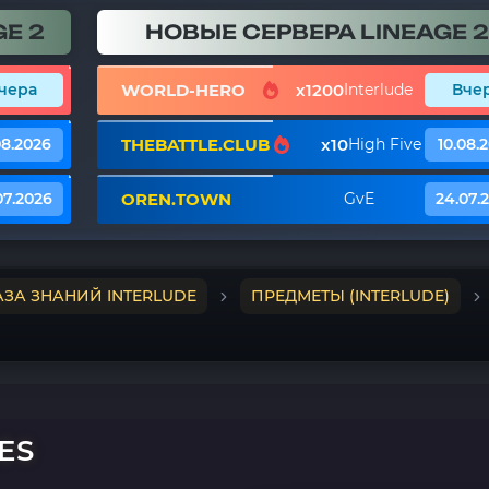
E 2
НОВЫЕ СЕРВЕРА LINEAGE 2
WORLD-HERO
x1200
чера
Interlude
Вче
THEBATTLE.CLUB
x10
08.2026
High Five
10.08.
OREN.TOWN
07.2026
GvE
24.07.
АЗА ЗНАНИЙ INTERLUDE
ПРЕДМЕТЫ (INTERLUDE)
ES