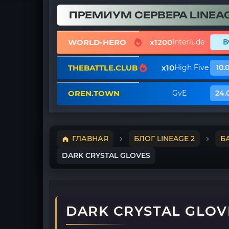
ПРЕМИУМ СЕРВЕРА LINEAG
WORLD-HERO
x1200
Interlude
В
THEBATTLE.CLUB
x10
High Five
10.
OREN.TOWN
GvE
24.
ГЛАВНАЯ
БЛОГ LINEAGE 2
Б
DARK CRYSTAL GLOVES
DARK CRYSTAL GLOV