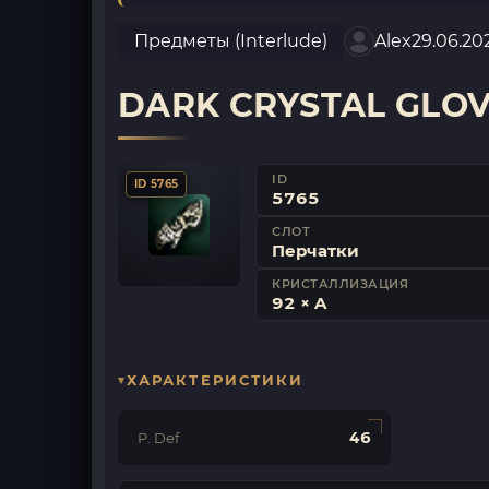
Предметы (Interlude)
Alex
29.06.20
DARK CRYSTAL GLO
ID
ID 5765
5765
СЛОТ
Перчатки
КРИСТАЛЛИЗАЦИЯ
92 × A
ХАРАКТЕРИСТИКИ
46
P. Def