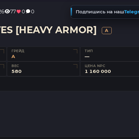
26
77
0
0
Подпишись на наш
Teleg
VES [HEAVY ARMOR]
A
ГРЕЙД
ТИП
A
—
ВЕС
ЦЕНА NPC
580
1 160 000