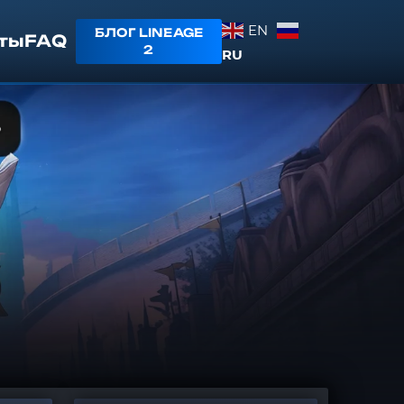
EN
БЛОГ LINEAGE
ты
FAQ
2
RU