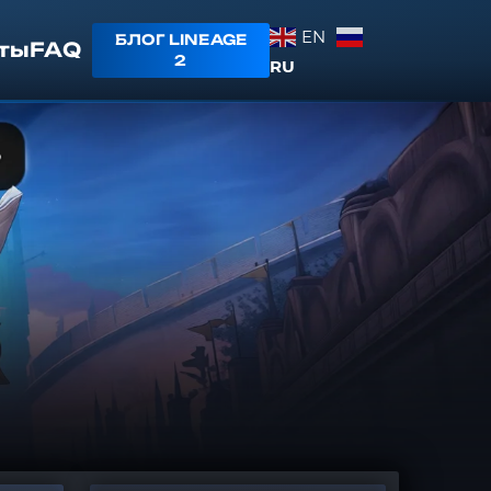
EN
БЛОГ LINEAGE
ты
FAQ
2
RU