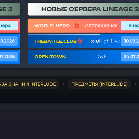
E 2
НОВЫЕ СЕРВЕРА LINEAGE 2
WORLD-HERO
x1200
чера
Interlude
Вче
THEBATTLE.CLUB
x10
08.2026
High Five
10.08.
OREN.TOWN
07.2026
GvE
24.07.
АЗА ЗНАНИЙ INTERLUDE
ПРЕДМЕТЫ (INTERLUDE)