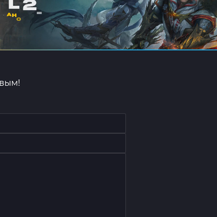
рвым!