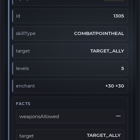
1305
id
COMBATPOINTHEAL
skillType
TARGET_ALLY
target
5
levels
+30 +30
enchant
FACTS
—
weaponsAllowed
TARGET_ALLY
target