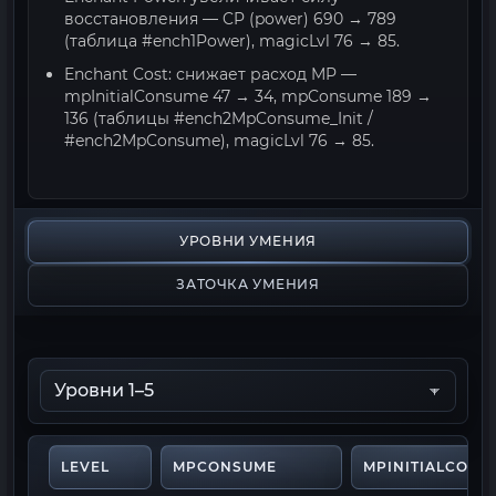
восстановления — CP (power) 690 → 789
(таблица #ench1Power), magicLvl 76 → 85.
Enchant Cost: снижает расход MP —
mpInitialConsume 47 → 34, mpConsume 189 →
136 (таблицы #ench2MpConsume_Init /
#ench2MpConsume), magicLvl 76 → 85.
УРОВНИ УМЕНИЯ
ЗАТОЧКА УМЕНИЯ
LEVEL
MPCONSUME
MPINITIALCONS