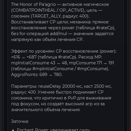
The Honor of Pa’agrio — активное магическое
(COMBATPOINTHEAL / OP_ACTIVE), цель —
союзник (TARGET_ALLY, радиус 400).
Восстанавливает CP цели; механика: прямое
восстановление через power (таблица #rateCp),
без for-операций add/mul — значение задаётся
напрямую как объём лечения CP.
Эффект по уровням: CP восстановление (power):
+616 → +687 (таблица #rateCp). Расход MP:
mpInitialConsume 43 → 48, mpConsume 171 → 191
(таблицы #mpInitialConsume / #mpConsume).
AggroPoints: 689 → 780.
Параметры: reuseDelay 20000 мс, каст 2500 мс,
радиус 400. Умение быстро поднимает CP
союзника, что критично в PvP для выживания
под фокусом, но создаёт высокий агр из-за
значительного объёма лечения.
Заточка:
Enchant Power: увеличивает силу