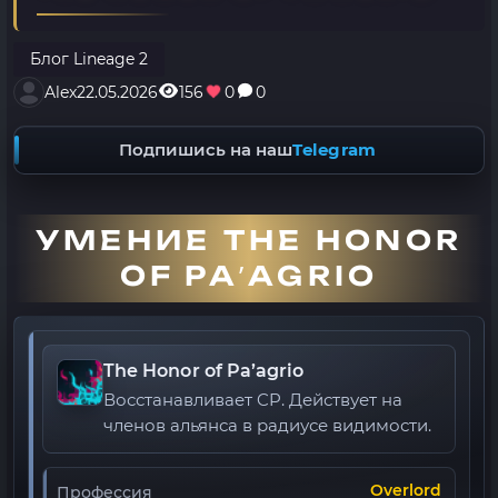
Блог Lineage 2
Alex
22.05.2026
156
0
0
Подпишись на наш
Telegram
УМЕНИЕ THE HONOR
OF PA’AGRIO
The Honor of Pa’agrio
Восстанавливает CP. Действует на
членов альянса в радиусе видимости.
Overlord
Профессия