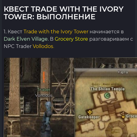
КВЕСТ TRADE WITH THE IVORY
TOWER: ВЫПОЛНЕНИЕ
1. Квест
Trade with the Ivory Tower
начинается в
Dark Elven Village.
В
Grocery Store
разговариваем с
NPC Trader
Vollodos
.