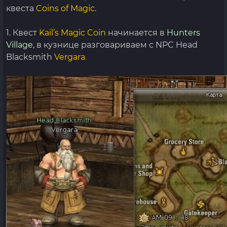
квеста
Coins of Magic
.
1. Квест
Kail’s Magic Coin
начинается в
Hunters
Village,
в кузнице разговариваем с NPC Head
Blacksmith
Vergara
.