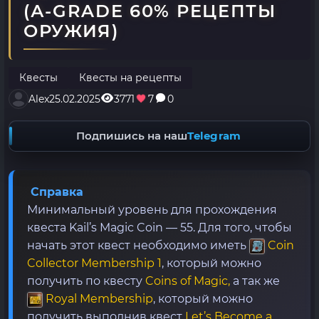
(А-GRADE 60% РЕЦЕПТЫ
ОРУЖИЯ)
Квесты
Квесты на рецепты
Alex
25.02.2025
3771
7
0
Подпишись на наш
Telegram
Справка
Минимальный уровень для прохождения
квеста Kail’s Magic Coin — 55. Для того, чтобы
начать этот квест необходимо иметь
Coin
Collector Membership 1
, который можно
получить по квесту
Coins of Magic,
а так же
Royal Membership
, который можно
получить выполнив квест
Let’s Become a