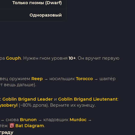
Только гномы (Dwarf)
Одноразовый
ера
Gouph
. Нужен гном уровня
10+
. Он вручит первую
овец оружием
Reep
→ носильщик
Torocco
→ шахтёр
т вещь дальше).
с
Goblin Brigand Leader
и
Goblin Brigand Lieutenant
:
ysoberyl
(~80% дропа). Верните их кузнецу.
→ снова
Brunon
→ кладовщик
Murdoc
→
ртёж
Bat Diagram
.
граду