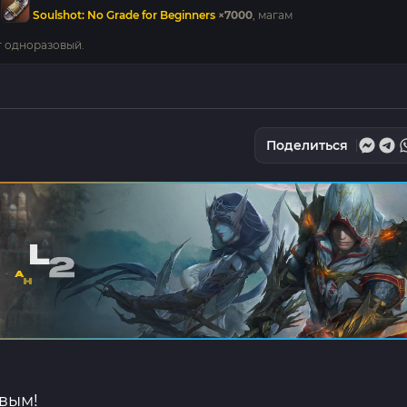
м
Soulshot: No Grade for Beginners
×7000
, магам
ст одноразовый.
Поделиться
рвым!