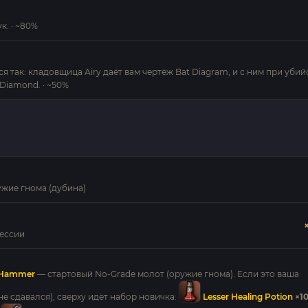
к. · ~80%
 так: кладовщица Airy даёт вам чертёж Bat Diagram, и с ним при убий
 Diamond. · ~50%
ужие гнома (дубина)
фессии
h Hammer
— стартовый No-Grade молот (оружие гнома). Если это ваша
 не сдавался), сверху идёт набор новичка:
Lesser Healing Potion
×1