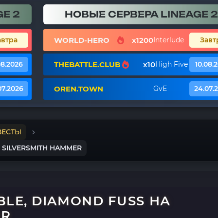
E 2
НОВЫЕ СЕРВЕРА LINEAGE 2
WORLD-HERO
x1200
автра
Interlude
Завт
THEBATTLE.CLUB
x10
08.2026
High Five
10.08.
OREN.TOWN
07.2026
GvE
24.07.
ВЕСТЫ
А SILVERSMITH HAMMER
BLE, DIAMOND FUSS НА
ER