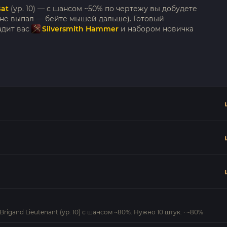
Bat
(ур. 10) — с шансом ~50% по чертежу вы добудете
не выпал — бейте мышей дальше). Готовый
адит вас
Silversmith Hammer
и набором новичка
n Brigand Lieutenant (ур. 10) с шансом ~80%. Нужно 10 штук. · ~80%