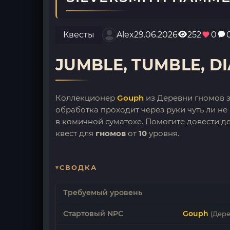
Квесты
Alex
29.06.2026
252
0
JUMBLE, TUMBLE, D
Коллекционер
Gouph
из Деревни гномов з
обработка проходит через руки чуть ли не 
в комичной суматохе. Помогите довести де
квест для
гномов
от
10
уровня.
СВОДКА
Требуемый уровень
Стартовый NPC
Gouph
(Дере