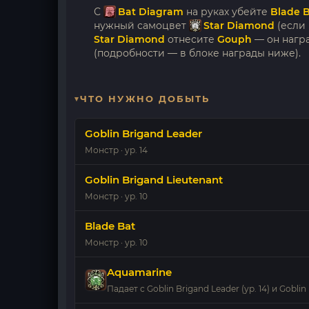
С
Bat Diagram
на руках убейте
Blade 
нужный самоцвет
Star Diamond
(если 
Star Diamond
отнесите
Gouph
— он нагр
(подробности — в блоке награды ниже).
ЧТО НУЖНО ДОБЫТЬ
Goblin Brigand Leader
Монстр · ур. 14
Goblin Brigand Lieutenant
Монстр · ур. 10
Blade Bat
Монстр · ур. 10
Aquamarine
Падает с Goblin Brigand Leader (ур. 14) и Gobli