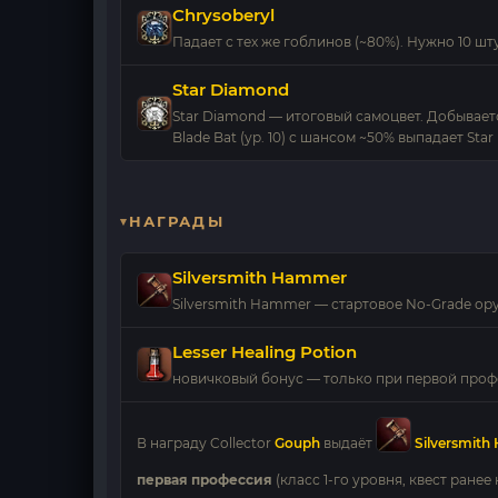
Chrysoberyl
Падает с тех же гоблинов (~80%). Нужно 10 шту
Star Diamond
Star Diamond — итоговый самоцвет. Добывается
Blade Bat (ур. 10) с шансом ~50% выпадает Star
НАГРАДЫ
Silversmith Hammer
Silversmith Hammer — стартовое No-Grade ор
Lesser Healing Potion
новичковый бонус — только при первой про
В награду Collector
Gouph
выдаёт
Silversmit
первая профессия
(класс 1-го уровня, квест ранее