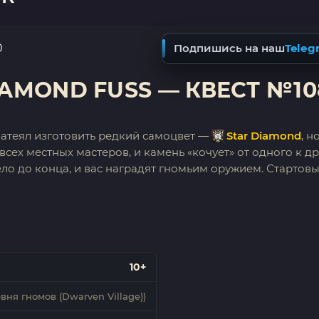
0
Подпишись на наш
Teleg
IAMOND FUSS — КВЕСТ №10
атеял изготовить редкий самоцвет —
Star Diamond
, н
всех местных мастеров, и камень «кочует» от одного к д
ло до конца, и вас наградят гномьим оружием. Стартов
10+
вня гномов (Dwarven Village))