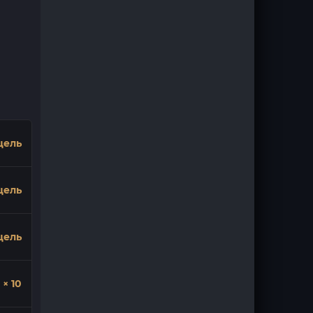
цель
цель
цель
× 10