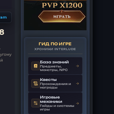
ram
8
ГИД ПО ИГРЕ
о
ХРОНИКИ INTERLUDE
ругому
ый
База знаний
→
Предметы,
монстры, NPC
Квесты
→
Прохождения и
награды
Игровые
механики
→
Гайды и системы
игры