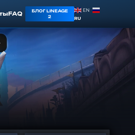
EN
БЛОГ LINEAGE
ты
FAQ
2
RU