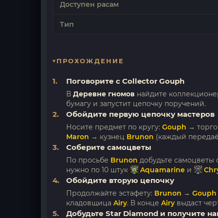
Доступен расам
Тип
ПРОХОЖДЕНИЕ
Поговорите с Collector Gouph
В
Деревне гномов
найдите коллекцион
бумагу и запустит цепочку поручений.
Обойдите первую цепочку мастеров
Носите предмет по кругу:
Gouph
→ торг
Maron
→ кузнец
Brunon
(каждый передаё
Соберите самоцветы
По просьбе
Brunon
добудьте самоцветы 
нужно по 10 штук
Aquamarine
и
Chr
Обойдите вторую цепочку
Продолжайте эстафету:
Brunon
→
Gouph
кладовщица
Airy
. В конце
Airy
выдаст че
Добудьте Star Diamond и получите на