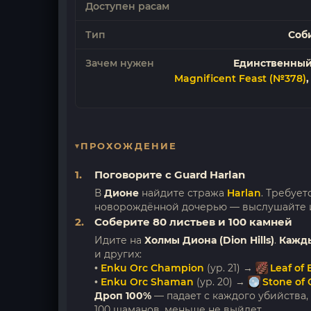
Доступен расам
Тип
Соб
Зачем нужен
Единственный 
Magnificent Feast (№378)
ПРОХОЖДЕНИЕ
Поговорите с Guard Harlan
В
Дионе
найдите стража
Harlan
. Требуе
новорождённой дочерью — выслушайте и
Соберите 80 листьев и 100 камней
Идите на
Холмы Диона (Dion Hills)
.
Кажды
и других:
•
Enku Orc Champion
(ур. 21) →
Leaf of
•
Enku Orc Shaman
(ур. 20) →
Stone of C
Дроп 100%
— падает с каждого убийства,
100 шаманов, меньше не выйдет.