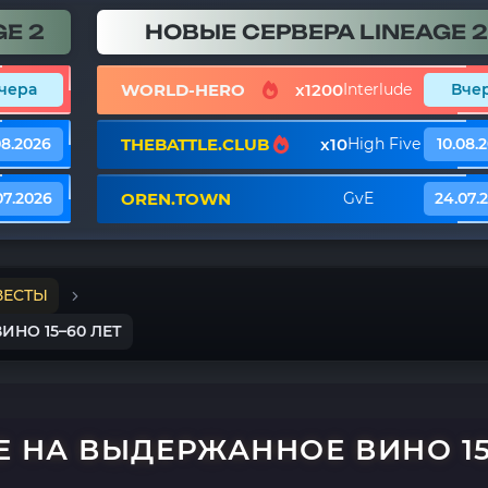
E 2
НОВЫЕ СЕРВЕРА LINEAGE 2
WORLD-HERO
x1200
чера
Interlude
Вче
THEBATTLE.CLUB
x10
08.2026
High Five
10.08.
OREN.TOWN
07.2026
GvE
24.07.
ВЕСТЫ
ИНО 15–60 ЛЕТ
E НА ВЫДЕРЖАННОЕ ВИНО 15