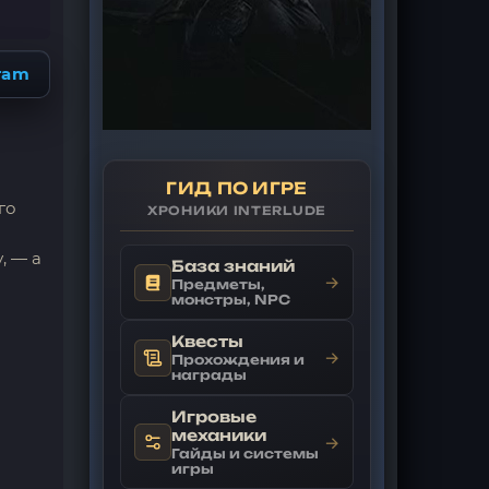
ram
ГИД ПО ИГРЕ
го
ХРОНИКИ INTERLUDE
, — а
База знаний
→
Предметы,
монстры, NPC
Квесты
→
Прохождения и
награды
Игровые
механики
→
Гайды и системы
игры