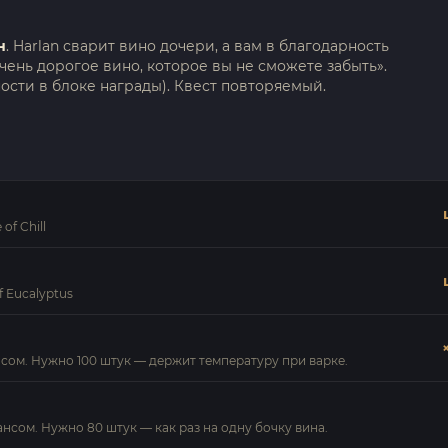
н
. Harlan сварит вино дочери, а вам в благодарность
чень дорогое вино, которое вы не сможете забыть».
сти в блоке награды). Квест повторяемый.
of Chill
f Eucalyptus
ансом. Нужно 100 штук — держит температуру при варке.
шансом. Нужно 80 штук — как раз на одну бочку вина.