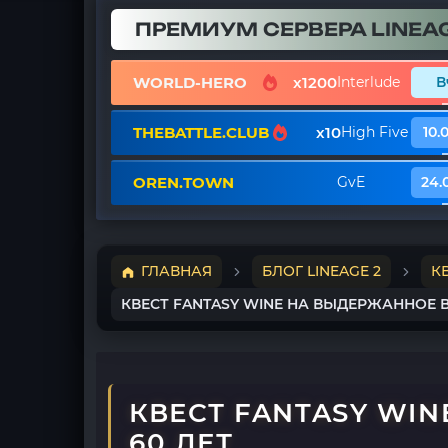
ПРЕМИУМ СЕРВЕРА LINEAG
WORLD-HERO
x1200
Interlude
В
THEBATTLE.CLUB
x10
High Five
10.
OREN.TOWN
GvE
24.
ГЛАВНАЯ
БЛОГ LINEAGE 2
К
КВЕСТ FANTASY WINE НА ВЫДЕРЖАННОЕ В
КВЕСТ FANTASY WIN
60 ЛЕТ