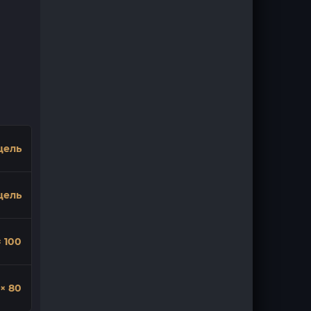
цель
цель
× 100
× 80