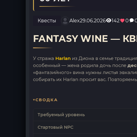
Квесты
Alex
29.06.2026
142
0
FANTASY WINE — К
У стража
Harlan
из Диона в семье традиция
особенный — жена родила дочь после
дес
«фантазийного» вина нужны листья эвкалип
собирать их Harlan просит вас. Повторяем
СВОДКА
Требуемый уровень
Стартовый NPC