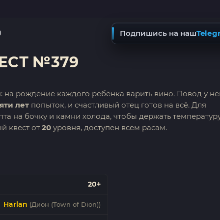
0
Подпишись на наш
Teleg
ВЕСТ №379
: на рождение каждого ребёнка варить вино. Повод у не
яти лет
попыток, и счастливый отец готов на всё. Для
та на бочку и камни холода, чтобы держать температуру
ый квест от
20
уровня, доступен всем расам.
20+
Harlan
(Дион (Town of Dion))