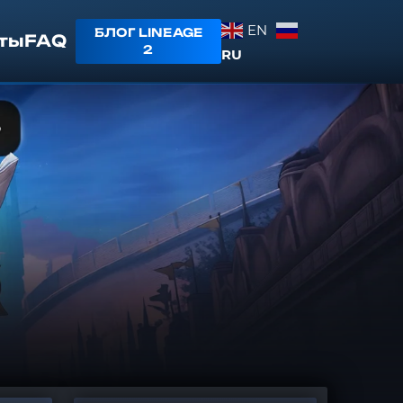
EN
БЛОГ LINEAGE
ты
FAQ
2
RU