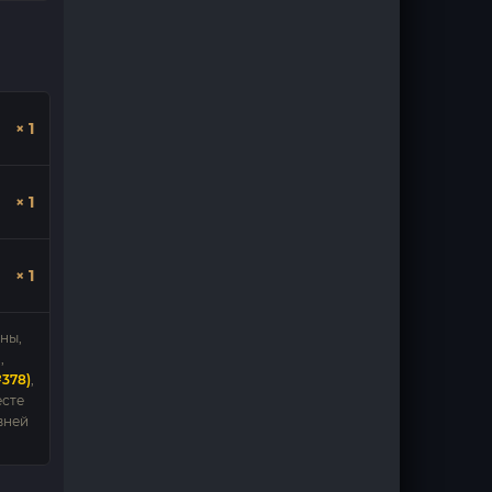
× 1
× 1
× 1
ены,
,
№378)
,
есте
вней