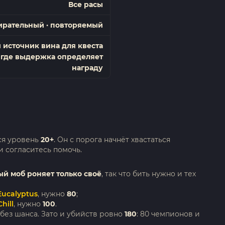
Все расы
ирательный · повторяемый
источник вина для квеста
, где выдержка определяет
награду
тся уровень
20+
. Он с порога начнёт хвастаться
 согласитесь помочь.
й моб роняет только своё
, так что бить нужно и тех
 Eucalyptus
, нужно
80
;
hill
, нужно
100
.
 без шанса. Зато и убийств ровно
180
: 80 чемпионов и