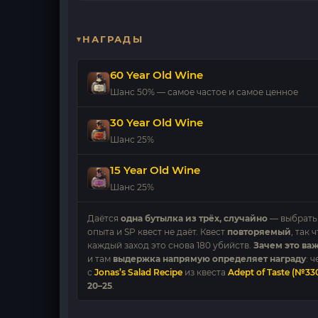
НАГРАДЫ
60 Year Old Wine
Шанс 50% — самое частое и самое ценное
30 Year Old Wine
Шанс 25%
15 Year Old Wine
Шанс 25%
Даётся
одна бутылка из трёх, случайно
— выбрать
опыта и SP квест не даёт. Квест
повторяемый
, так
каждый заход это снова 180 убийств.
Зачем это важ
и там
выдержка напрямую определяет награду
: 
с
Jonas’s Salad Recipe
из квеста
Adept of Taste (№33
20–25
.