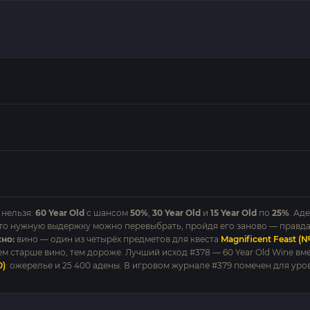
 нельзя:
60 Year Old
с шансом
50%
,
30 Year Old
и
15 Year Old
по
25%
. Ад
 что нужную выдержку можно перевыбрать, пройдя его заново — правда
но:
вино — один из четырёх предметов для квеста
Magnificent Feast (
чем старше вино, тем дороже. Лучший исход #378 — 60 Year Old Wine вм
0)
: ожерелье и 25 400 адены. В игровом журнале #379 помечен для уро