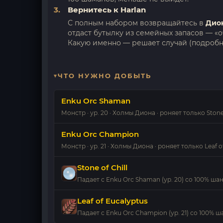
Вернитесь к Harlan
С полным набором возвращайтесь в
Дио
отдаст бутылку из семейных запасов — «о
Какую именно — решает случай (подробно
ЧТО НУЖНО ДОБЫТЬ
Enku Orc Shaman
Монстр · ур. 20 · Холмы Диона · роняет только Stone 
Enku Orc Champion
Монстр · ур. 21 · Холмы Диона · роняет только Leaf o
Stone of Chill
Падает с Enku Orc Shaman (ур. 20) со 100% ш
Leaf of Eucalyptus
Падает с Enku Orc Champion (ур. 21) со 100% 