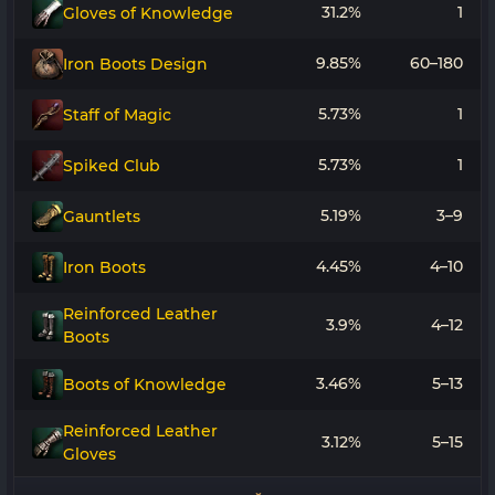
31.2%
1
Gloves of Knowledge
9.85%
60–180
Iron Boots Design
5.73%
1
Staff of Magic
5.73%
1
Spiked Club
5.19%
3–9
Gauntlets
4.45%
4–10
Iron Boots
Reinforced Leather
3.9%
4–12
Boots
3.46%
5–13
Boots of Knowledge
Reinforced Leather
3.12%
5–15
Gloves