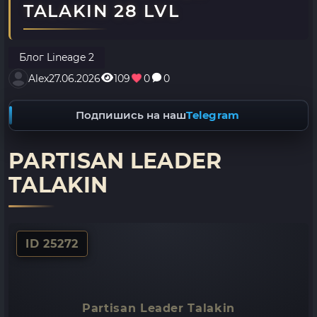
TALAKIN 28 LVL
Блог Lineage 2
Alex
27.06.2026
109
0
0
Подпишись на наш
Telegram
PARTISAN LEADER
TALAKIN
ID 25272
Partisan Leader Talakin