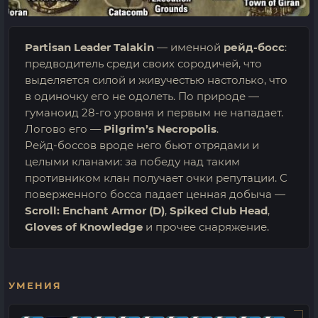
Partisan Leader Talakin
— именной
рейд-босс
:
предводитель среди своих сородичей, что
выделяется силой и живучестью настолько, что
в одиночку его не одолеть. По природе —
гуманоид 28-го уровня и первым не нападает.
Логово его —
Pilgrim’s Necropolis
.
Рейд-боссов вроде него бьют отрядами и
целыми кланами: за победу над таким
противником клан получает очки репутации. С
поверженного босса падает ценная добыча —
Scroll: Enchant Armor (D)
,
Spiked Club Head
,
Gloves of Knowledge
и прочее снаряжение.
УМЕНИЯ