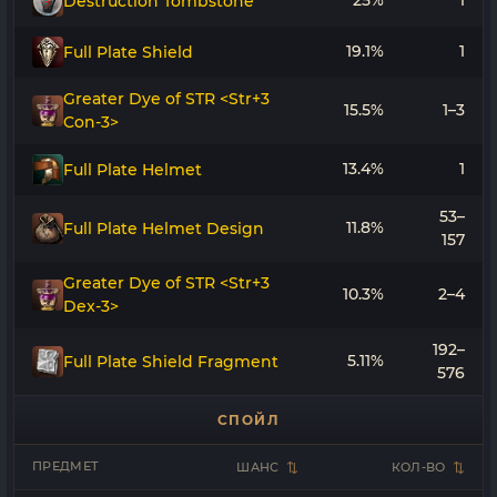
25%
1
Destruction Tombstone
19.1%
1
Full Plate Shield
Greater Dye of STR <Str+3
15.5%
1–3
Con-3>
13.4%
1
Full Plate Helmet
53–
11.8%
Full Plate Helmet Design
157
Greater Dye of STR <Str+3
10.3%
2–4
Dex-3>
192–
5.11%
Full Plate Shield Fragment
576
СПОЙЛ
ПРЕДМЕТ
ШАНС
КОЛ-ВО