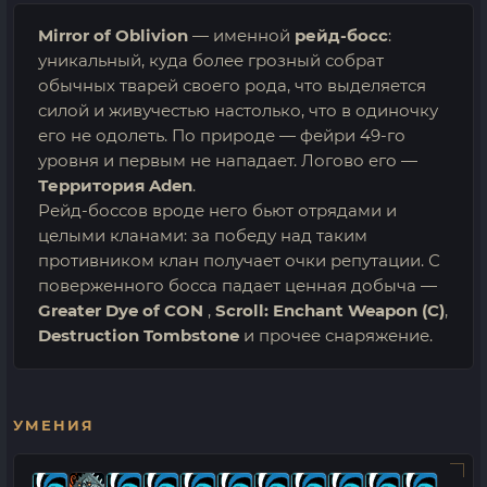
Mirror of Oblivion
— именной
рейд-босс
:
уникальный, куда более грозный собрат
обычных тварей своего рода, что выделяется
силой и живучестью настолько, что в одиночку
его не одолеть. По природе — фейри 49-го
уровня и первым не нападает. Логово его —
Территория Aden
.
Рейд-боссов вроде него бьют отрядами и
целыми кланами: за победу над таким
противником клан получает очки репутации. С
поверженного босса падает ценная добыча —
Greater Dye of CON
,
Scroll: Enchant Weapon (C)
,
Destruction Tombstone
и прочее снаряжение.
УМЕНИЯ