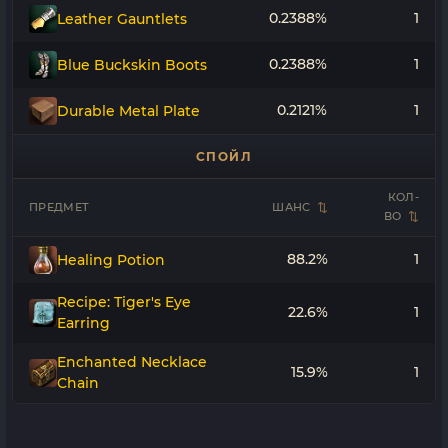
0.2388%
1
Leather Gauntlets
0.2388%
1
Blue Buckskin Boots
0.2121%
1
Durable Metal Plate
СПОЙЛ
КОЛ-
ПРЕДМЕТ
ШАНС
ВО
88.2%
1
Healing Potion
Recipe: Tiger's Eye
22.6%
1
Earring
Enchanted Necklace
15.9%
1
Chain